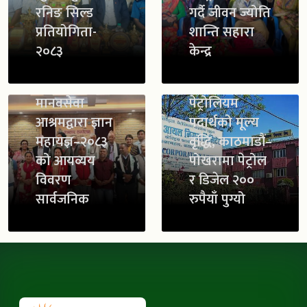
रनिङ सिल्ड
गर्दै जीवन ज्योति
प्रतियोगिता-
शान्ति सहारा
२०८३
केन्द्र
मानवसेवा
पेट्रोलियम
आश्रमद्वारा ज्ञान
पदार्थको मूल्य
महायज्ञ–२०८३
वृद्धि, काठमाडौं–
को आयव्यय
पोखरामा पेट्रोल
विवरण
र डिजेल २००
सार्वजनिक
रुपैयाँ पुग्यो