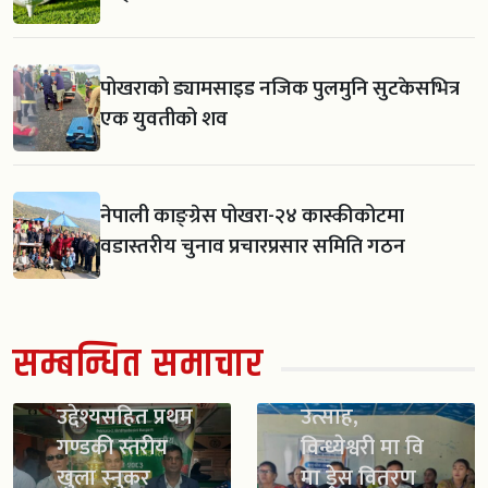
पोखराको ड्यामसाइड नजिक पुलमुनि सुटकेसभित्र
एक युवतीको शव
नेपाली काङ्ग्रेस पोखरा-२४ कास्कीकोटमा
वडास्तरीय चुनाव प्रचारप्रसार समिति गठन
खेलाडीलाई
सम्बन्धित समाचार
व्यावसायिक
स्काउट गठन सँगै
बनाउने
विद्यार्थीमा नयाँ
उद्देश्यसहित प्रथम
उत्साह,
गण्डकी स्तरीय
विन्ध्येश्वरी मा वि
खुला स्नुकर
मा ड्रेस वितरण