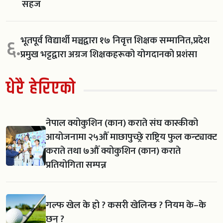
सहज
भूतपूर्व विद्यार्थी मञ्चद्वारा १७ निवृत्त शिक्षक सम्मानित,प्रदेश
६.
प्रमुख भट्टद्वारा अग्रज शिक्षकहरूको योगदानको प्रशंसा
धेरै हेरिएको
नेपाल क्योकुशिन (कान) कराते संघ कास्कीको
आयोजनामा २५औँ माछापुच्छ्रे राष्ट्रिय फुल कन्ट्याक्ट
कराते तथा ७औँ क्योकुशिन (कान) कराते
प्रतियोगिता सम्पन्न
गल्फ खेल के हो ? कसरी खेलिन्छ ? नियम के–के
छन् ?