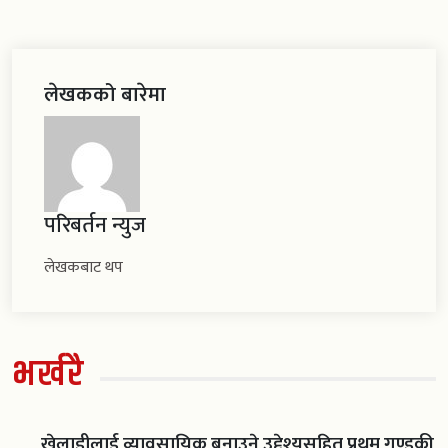
लेखकको बारेमा
परिबर्तन न्युज
लेखकबाट थप
भर्खरै
खेलाडीलाई व्यावसायिक बनाउने उद्देश्यसहित प्रथम गण्डकी