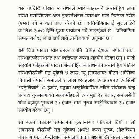
यस वर्षदेखि पोखरा म्याराथनले म्याराथनहरुको अन्तर्राष्ट्रिय छाता
संस्था एसोसिएसन अफ इन्टरनेशनल म्याराथन एण्ड डिस्टेन्स रेसेस
(एम्स) को मान्यता प्राप्त गरेको छ । प्रतियोगितालाई सुजल डेरी
प्रा.लि.ले २०७२ देखि मुख्य प्रायोजन गर्दै आइरहेको छ । प्रतियोगिता
सम्पन्न गर्न ९३ लाख खर्च लाग्ने आयोजकको अनुमान छ ।
यसै विच पोखरा म्याराथनका लागि विभिन्न देशका नेपाली संघ–
संस्थाहरुलेसंस्थागत तथा व्यक्तिगत रुपमा सहयोग गरेका छन् । यस्तो
सहयोग गर्नेहरु मा पोखरा अन्तर्राष्ट्रिय म्याराथनको अन्तर्राष्ट्रिय पार्टनर
संस्थापोखरेली मञ्च यूकेले ४ लाख, न्यू ह्याम्पशायर वोष्टन अमेरीका
निवासी नेपाली समाजले १ लाख १० हजार, एनआरएनए एनसिसी
अस्ट्रेलियाले ५२ हजार, मञ्चका अस्ट्रेलियास्थित डर्विन संयोजक चन्द्र
प्रकाश गुरुबलगायत सहकर्मीहरुले एक मुष्ट ५१ हजार, समाजसेवी
भोज बहादुर गुरुबले २५ हजार, तारा गुरुब अस्ट्रेलियाबाट २५ हजार
सहयोग गरेका छन् ।
सो रकम पत्रकार सम्मेलनमा हस्तान्तरण गरिएको थियो । सो
अवसरमा पोखरेली मञ्च यूकेका अध्यक्ष करम गुरुब, ओलम्पियन
नारायण गुरुब, फेदीखोला समाज यूकेका अध्यक्ष हरि गुरुब , मञ्चका