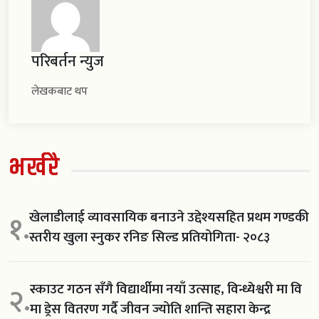
परिबर्तन न्युज
लेखकबाट थप
भर्खरै
खेलाडीलाई व्यावसायिक बनाउने उद्देश्यसहित प्रथम गण्डकी
१.
स्तरीय खुला स्नुकर रनिङ सिल्ड प्रतियोगिता- २०८३
स्काउट गठन सँगै विद्यार्थीमा नयाँ उत्साह, विन्ध्येश्वरी मा वि
२.
मा ड्रेस वितरण गर्दै जीवन ज्योति शान्ति सहारा केन्द्र