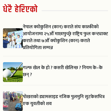
धेरै हेरिएको
नेपाल क्योकुशिन (कान) कराते संघ कास्कीको
आयोजनामा २५औँ माछापुच्छ्रे राष्ट्रिय फुल कन्ट्याक्ट
कराते तथा ७औँ क्योकुशिन (कान) कराते
प्रतियोगिता सम्पन्न
गल्फ खेल के हो ? कसरी खेलिन्छ ? नियम के–के
छन् ?
पोखराको ड्यामसाइड नजिक पुलमुनि सुटकेसभित्र
एक युवतीको शव