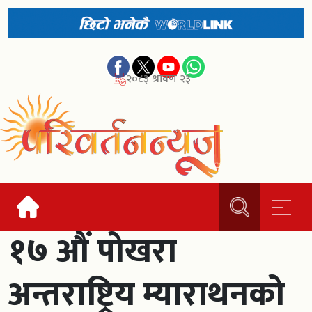
२०८३ श्रावण २३
१७ औं पोखरा
अन्तराष्ट्रिय म्याराथनको