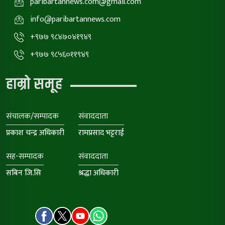
paribartannews.com@gmail.com
info@paribartannews.com
+९७७ ९८४७०४१९४९
+९७७ ९८५६०११९४९
हाम्रो समूह
संचालक/सम्पादक
संवाददाता
प्रकाश चन्द्र अधिकारी
रामप्रसाद भट्टराई
सह-सम्पादक
संवाददाता
सबिन जि.सि
श्रद्धा अधिकारी