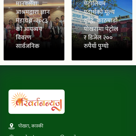
मानवसेवा
पेट्रोलियम
आश्रमद्वारा ज्ञान
पदार्थको मूल्य
महायज्ञ–२०८३
वृद्धि, काठमाडौं–
को आयव्यय
पोखरामा पेट्रोल
विवरण
र डिजेल २००
सार्वजनिक
रुपैयाँ पुग्यो
पोखरा, कास्की