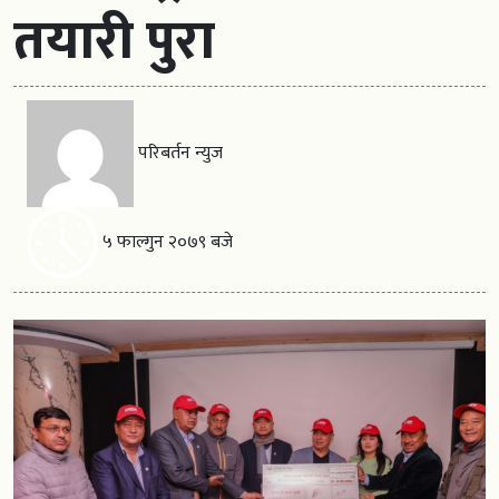
तयारी पुरा
परिबर्तन न्युज
५ फाल्गुन २०७९ बजे