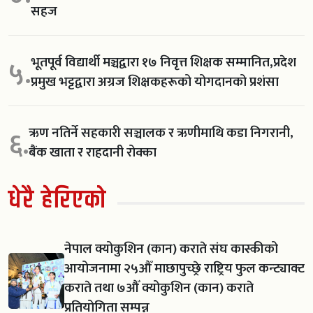
सहज
भूतपूर्व विद्यार्थी मञ्चद्वारा १७ निवृत्त शिक्षक सम्मानित,प्रदेश
५.
प्रमुख भट्टद्वारा अग्रज शिक्षकहरूको योगदानको प्रशंसा
ऋण नतिर्ने सहकारी सञ्चालक र ऋणीमाथि कडा निगरानी,
६.
बैंक खाता र राहदानी रोक्का
धेरै हेरिएको
नेपाल क्योकुशिन (कान) कराते संघ कास्कीको
आयोजनामा २५औँ माछापुच्छ्रे राष्ट्रिय फुल कन्ट्याक्ट
कराते तथा ७औँ क्योकुशिन (कान) कराते
प्रतियोगिता सम्पन्न