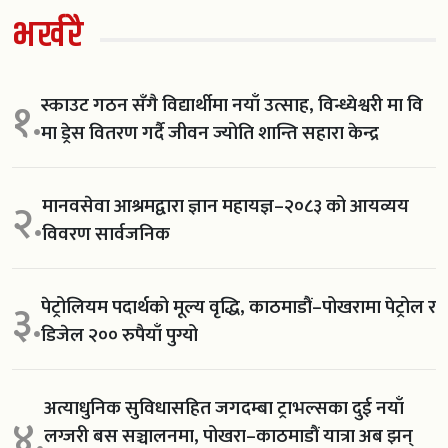
भर्खरै
स्काउट गठन सँगै विद्यार्थीमा नयाँ उत्साह, विन्ध्येश्वरी मा वि
१.
मा ड्रेस वितरण गर्दै जीवन ज्योति शान्ति सहारा केन्द्र
मानवसेवा आश्रमद्वारा ज्ञान महायज्ञ–२०८३ को आयव्यय
२.
विवरण सार्वजनिक
पेट्रोलियम पदार्थको मूल्य वृद्धि, काठमाडौं–पोखरामा पेट्रोल र
३.
डिजेल २०० रुपैयाँ पुग्यो
अत्याधुनिक सुविधासहित जगदम्बा ट्राभल्सका दुई नयाँ
४.
लग्जरी बस सञ्चालनमा, पोखरा–काठमाडौं यात्रा अब झन्