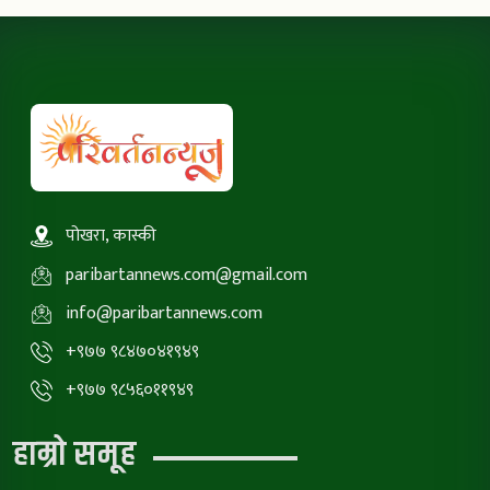
पोखरा, कास्की
paribartannews.com@gmail.com
info@paribartannews.com
+९७७ ९८४७०४१९४९
+९७७ ९८५६०११९४९
हाम्रो समूह