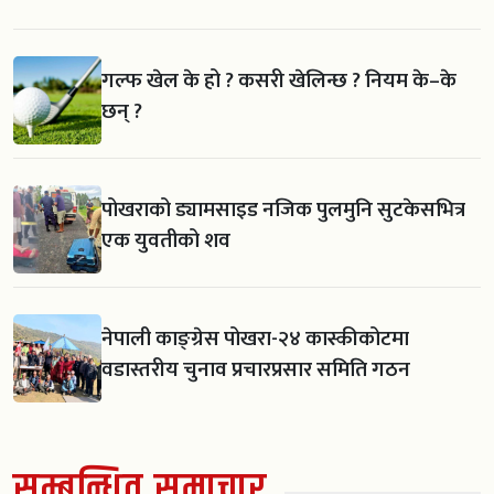
गल्फ खेल के हो ? कसरी खेलिन्छ ? नियम के–के
छन् ?
पोखराको ड्यामसाइड नजिक पुलमुनि सुटकेसभित्र
एक युवतीको शव
नेपाली काङ्ग्रेस पोखरा-२४ कास्कीकोटमा
वडास्तरीय चुनाव प्रचारप्रसार समिति गठन
सम्बन्धित समाचार
स्काउट गठन सँगै