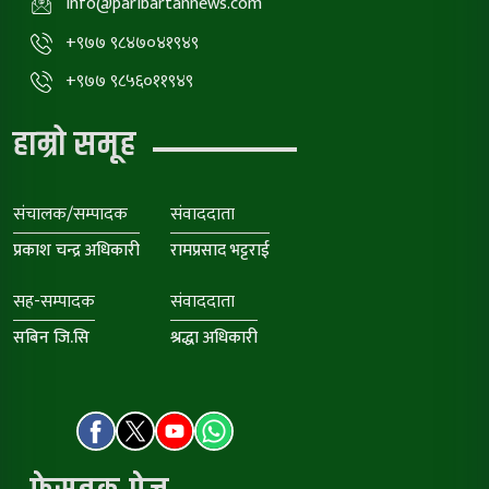
info@paribartannews.com
+९७७ ९८४७०४१९४९
+९७७ ९८५६०११९४९
हाम्रो समूह
संचालक/सम्पादक
संवाददाता
प्रकाश चन्द्र अधिकारी
रामप्रसाद भट्टराई
सह-सम्पादक
संवाददाता
सबिन जि.सि
श्रद्धा अधिकारी