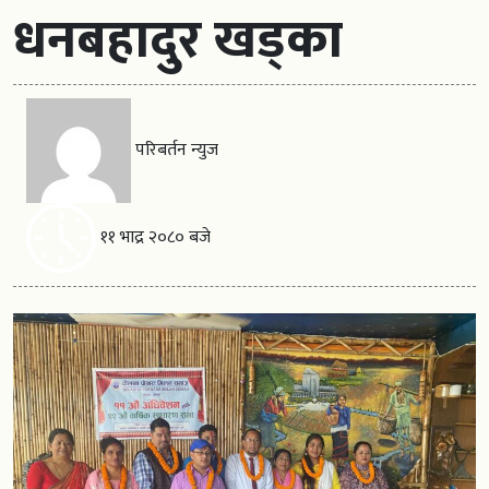
धनबहादुर खड्का
परिबर्तन न्युज
११ भाद्र २०८० बजे