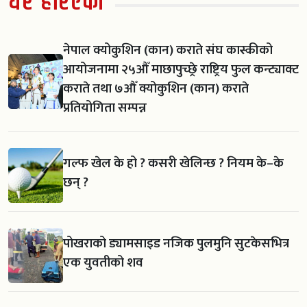
धेरै हेरिएको
नेपाल क्योकुशिन (कान) कराते संघ कास्कीको
आयोजनामा २५औँ माछापुच्छ्रे राष्ट्रिय फुल कन्ट्याक्ट
कराते तथा ७औँ क्योकुशिन (कान) कराते
प्रतियोगिता सम्पन्न
गल्फ खेल के हो ? कसरी खेलिन्छ ? नियम के–के
छन् ?
पोखराको ड्यामसाइड नजिक पुलमुनि सुटकेसभित्र
एक युवतीको शव