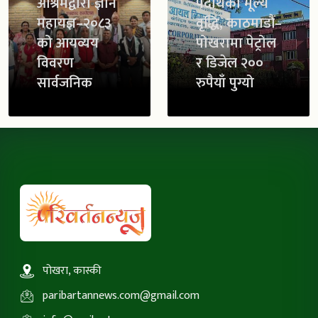
आश्रमद्वारा ज्ञान
पदार्थको मूल्य
महायज्ञ–२०८३
वृद्धि, काठमाडौं–
को आयव्यय
पोखरामा पेट्रोल
विवरण
र डिजेल २००
सार्वजनिक
रुपैयाँ पुग्यो
पोखरा, कास्की
paribartannews.com@gmail.com