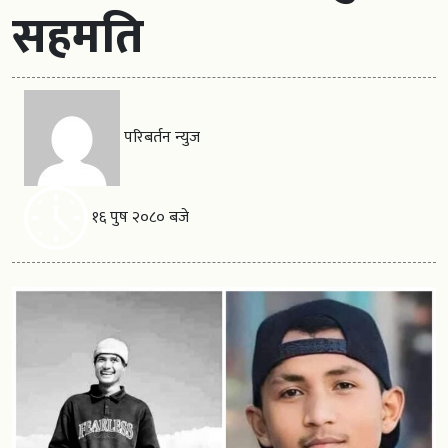
सहमति
परिबर्तन न्युज
१६ पुष २०८० बजे