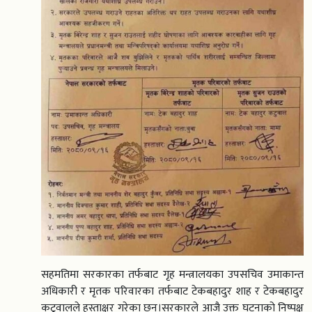
सहमतिमा सरकारका तर्फबाट गृह मन्त्रालयका उपसचिव उमाकान्त
अधिकारी र मृतक परिवारका तर्फबाट टेकबहादुर शाह र टेकबहादुर
कटुवालले हस्ताक्षर गरेका छन्।सरकारले आजै उक्त घटनाको निष्पक्ष