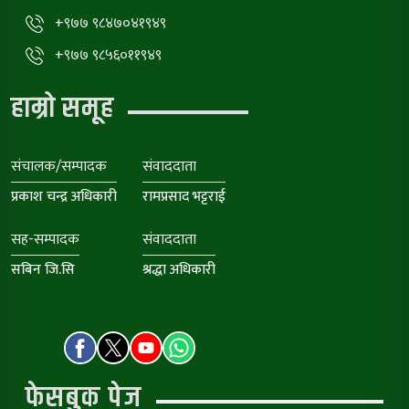
+९७७ ९८४७०४१९४९
+९७७ ९८५६०११९४९
हाम्रो समूह
संचालक/सम्पादक
संवाददाता
प्रकाश चन्द्र अधिकारी
रामप्रसाद भट्टराई
सह-सम्पादक
संवाददाता
सबिन जि.सि
श्रद्धा अधिकारी
फेसबुक पेज