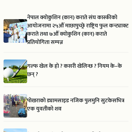
नेपाल क्योकुशिन (कान) कराते संघ कास्कीको
आयोजनामा २५औँ माछापुच्छ्रे राष्ट्रिय फुल कन्ट्याक्ट
कराते तथा ७औँ क्योकुशिन (कान) कराते
प्रतियोगिता सम्पन्न
गल्फ खेल के हो ? कसरी खेलिन्छ ? नियम के–के
छन् ?
पोखराको ड्यामसाइड नजिक पुलमुनि सुटकेसभित्र
एक युवतीको शव