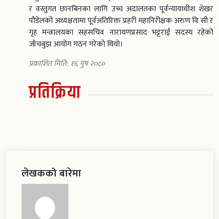
र वस्तुगत छानबिनका लागि उच्च अदालतका पूर्वन्यायाधीश शेखर
पौडेलको अध्यक्षतामा पूर्वअतिरिक्त प्रहरी महानिरीक्षक अरुण वि सी र
गृह मन्त्रालयका सहसचिव नारायणप्रसाद भट्टराई सदस्य रहेको
जाँचबुझ आयोग गठन गरेको थियो।
प्रकाशित मिति: १६ पुष २०८०
प्रतिक्रिया
लेखकको बारेमा