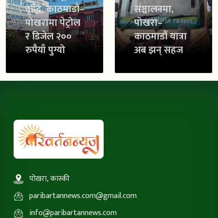
वृद्धि, काठमाडौं–
सञ्चालनमा,
पोखरामा पेट्रोल
पोखरा–
र डिजेल २००
काठमाडौं यात्रा
रुपैयाँ पुग्यो
अब झन् सहज
पोखरा, कास्की
paribartannews.com@gmail.com
info@paribartannews.com