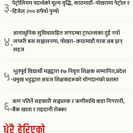
पेट्रोलियम पदार्थको मूल्य वृद्धि, काठमाडौं–पोखरामा पेट्रोल र
३.
डिजेल २०० रुपैयाँ पुग्यो
अत्याधुनिक सुविधासहित जगदम्बा ट्राभल्सका दुई नयाँ
४.
लग्जरी बस सञ्चालनमा, पोखरा–काठमाडौं यात्रा अब झन्
सहज
भूतपूर्व विद्यार्थी मञ्चद्वारा १७ निवृत्त शिक्षक सम्मानित,प्रदेश
५.
प्रमुख भट्टद्वारा अग्रज शिक्षकहरूको योगदानको प्रशंसा
ऋण नतिर्ने सहकारी सञ्चालक र ऋणीमाथि कडा निगरानी,
६.
बैंक खाता र राहदानी रोक्का
धेरै हेरिएको