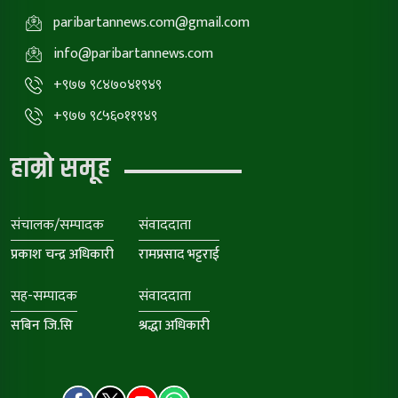
paribartannews.com@gmail.com
info@paribartannews.com
+९७७ ९८४७०४१९४९
+९७७ ९८५६०११९४९
हाम्रो समूह
संचालक/सम्पादक
संवाददाता
प्रकाश चन्द्र अधिकारी
रामप्रसाद भट्टराई
सह-सम्पादक
संवाददाता
सबिन जि.सि
श्रद्धा अधिकारी