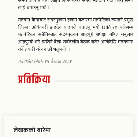
समय तोकिए पनि लाइन लागेकाहरु सबैले मतदान गर्दा केही समय
लाग्ने बताउनु भयो ।
मतदान केन्द्रबाट सदरमुकाम इलाम बजारमा मतपेटिका ल्याइने प्रमुख
जिल्ला अधिकारी इन्द्रदेव यादवले बताउनु भयो ।राति १० बजेसम्म
मतपेटिका सबैतिरबाट सदरमुकाम आइपुग्ने अपेक्षा गरिए अनुसार
आइपुग्यो भने त्यतिनै बेला सर्वदलीय बैठक बसेर आजैदेखि मतगणना
गर्ने तयारी गरेका छौं भन्नुभयो ।
प्रकाशित मिति: १५ बैशाख २०८१
प्रतिक्रिया
लेखकको बारेमा