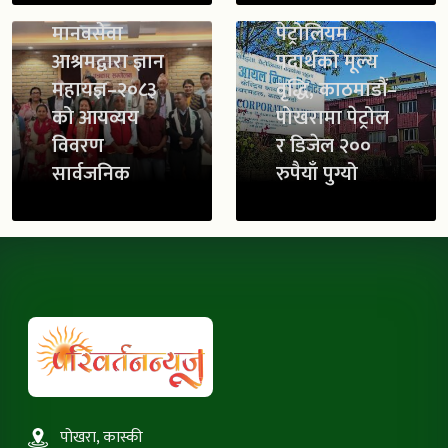
मानवसेवा
पेट्रोलियम
आश्रमद्वारा ज्ञान
पदार्थको मूल्य
महायज्ञ–२०८३
वृद्धि, काठमाडौं–
को आयव्यय
पोखरामा पेट्रोल
विवरण
र डिजेल २००
सार्वजनिक
रुपैयाँ पुग्यो
पोखरा, कास्की