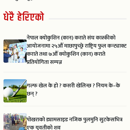
धेरै हेरिएको
नेपाल क्योकुशिन (कान) कराते संघ कास्कीको
आयोजनामा २५औँ माछापुच्छ्रे राष्ट्रिय फुल कन्ट्याक्ट
कराते तथा ७औँ क्योकुशिन (कान) कराते
प्रतियोगिता सम्पन्न
गल्फ खेल के हो ? कसरी खेलिन्छ ? नियम के–के
छन् ?
पोखराको ड्यामसाइड नजिक पुलमुनि सुटकेसभित्र
एक युवतीको शव