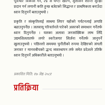
पूर्वाधार विकास गर्न, २४ सैं घण्टा खोल्न, सुशासन शान्ति सुरक्षा
प्रदान गर्न लगानी कति हुन्छ बजेटको सिद्धान्त र प्राथमिकता बनाउँदा
ध्यान दिनुपर्ने बताउनुभयो ।
प्रकृति र संस्कृतिलाई साथमा लिएर यहाँको पर्यटनलाई अगाडि
बढाउनुपर्नेछ । जलवायू परिवर्तनले पारेको असरको समाधान गर्नेतर्फ
ध्यान दिनुपर्नेछ । यसका अलावा जनसांख्यिक लाभ लिँदै
उद्यमशिलतातर्फ लगरे स्वरोजगार सिर्जना गर्नेतर्फ जानुपर्ने
खुलाउनुभयो । पछिल्लो समयमा चुनौतीको रुपमा देखिएको जंगली
जनावर र मानवबीचको द्धन्द व्यवस्थापन तर्फ समेत प्रदेशले उतिकै
ध्यान दिनुपर्ने अधिकारीले बताउनुभयो ।
प्रकाशित मिति: १७ जेष्ठ २०८१
प्रतिक्रिया