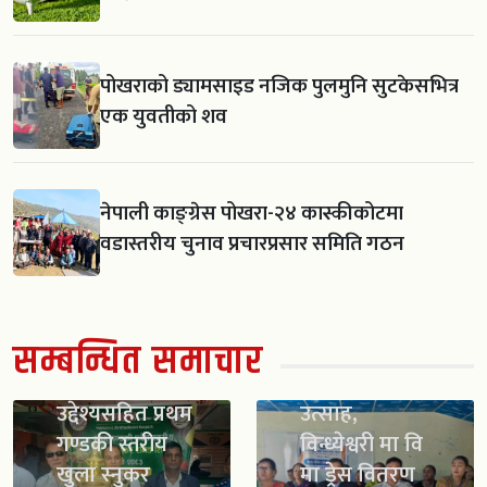
पोखराको ड्यामसाइड नजिक पुलमुनि सुटकेसभित्र
एक युवतीको शव
नेपाली काङ्ग्रेस पोखरा-२४ कास्कीकोटमा
वडास्तरीय चुनाव प्रचारप्रसार समिति गठन
खेलाडीलाई
सम्बन्धित समाचार
व्यावसायिक
स्काउट गठन सँगै
बनाउने
विद्यार्थीमा नयाँ
उद्देश्यसहित प्रथम
उत्साह,
गण्डकी स्तरीय
विन्ध्येश्वरी मा वि
खुला स्नुकर
मा ड्रेस वितरण