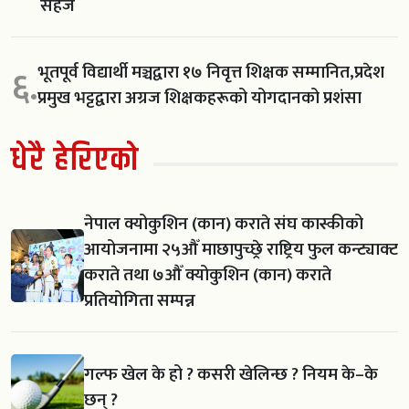
सहज
भूतपूर्व विद्यार्थी मञ्चद्वारा १७ निवृत्त शिक्षक सम्मानित,प्रदेश
६.
प्रमुख भट्टद्वारा अग्रज शिक्षकहरूको योगदानको प्रशंसा
धेरै हेरिएको
नेपाल क्योकुशिन (कान) कराते संघ कास्कीको
आयोजनामा २५औँ माछापुच्छ्रे राष्ट्रिय फुल कन्ट्याक्ट
कराते तथा ७औँ क्योकुशिन (कान) कराते
प्रतियोगिता सम्पन्न
गल्फ खेल के हो ? कसरी खेलिन्छ ? नियम के–के
छन् ?