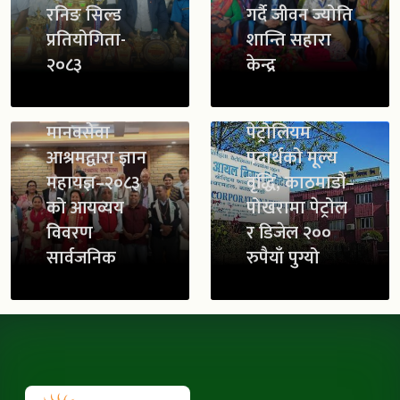
रनिङ सिल्ड
गर्दै जीवन ज्योति
प्रतियोगिता-
शान्ति सहारा
२०८३
केन्द्र
मानवसेवा
पेट्रोलियम
आश्रमद्वारा ज्ञान
पदार्थको मूल्य
महायज्ञ–२०८३
वृद्धि, काठमाडौं–
को आयव्यय
पोखरामा पेट्रोल
विवरण
र डिजेल २००
सार्वजनिक
रुपैयाँ पुग्यो