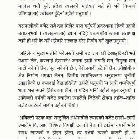
मानिस धनी हुने, प्रदेश त्यसको मतियार बन्ने हो भने किमार्थ
प्रतिपक्षलाई स्वीकार हुँदैन’ उहाँले भन्नुभयो ।
यसपालीको बजेट सबै दल मिलेर पास गर्नुपर्ने अवस्थामा रहेको उहाँले
बताउनुभयो । त्यसकुरालाई ध्यान नदिई एकपक्षीय रुपमा सत्तापक्ष
जाने हो भने के गर्ने भन्नेबारे सल्लाह गरेर निर्णय गर्ने खुलाउनुभयो ।
‘अहिलेका मुख्यमन्त्रीले भनेजस्तो हामी २७ जना छौं देखाइदिन्छौ भन्ने
पक्षमा छैन, कस्लाई देखाउने? जनता हाम्रो अगाडि छन् निमुखा छन्
बाटो बनेको छैन, पूल बनेको छैन, बेरोजगारी हटेको छैन, औद्योगीक
क्षेत्र निर्माण भएका छैनन्, वित्तीय समानिकरण अनुदानमा चुनौती
आइरहेको छ कस्लाई देखाइदिने?’ उहाँले भन्नुभयो ‘म त्यत्रो धम्कीपूर्ण
भाषा भन्न सक्ने हैसियतमा छैन, म गर्दिन पनि’ उहाँले खुलाउनुभयो ।
अघिल्लो वर्षको बजेट ल्याउँदा एमालेले जितेको क्षेत्रमा ताकि–ताकि
बजेट काटेको आरोप उहाँको थियो ।
‘अघिल्लो पटक बडा सन्तुलित अर्थमन्त्रीले ल्याएको बजेट छानी–छानी
एमालेमाथि, अझ विशेषत विपक्षी दलको नेताको ठाउँमा नपार्ने भनेर
सपथ खाएको त होइन होला, तर प¥यो त्यस्तो कसरी हो, म