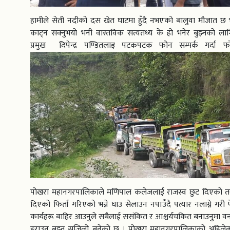
हामीले सेती नदीको दस खेत घाटमा हुँदै नभएको बालुवा मौजात छ भ
काट्न सक्नुभयो भनी वास्तविक सत्यतथ्य के हो भनेर बुझ्नको ल
प्रमुख दिपेन्द्र पण्डितलाइ पटकपटक फोन सम्पर्क गर्दा 
पोखरा महानगरपालिकाले मणिपाल कलेजलाई राजस्व छुट दिएको तर 
दिएको फिर्ता गरिएको भन्ने घाउ सेलाउन नपाउँदै पत्यार नलाग्ने गरी फेर
कार्यहरू बाहिर आउनुले सबैलाई ससंकित र आश्चर्यचकित बनाउनुमा वनम
हराउनु बुझ्न सजिलो बनेको छ । पोखरा महानगरपालिकाको अहिलेको