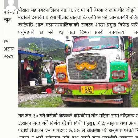
पोखरा महानगरपालिका वडा न. १९ मा पर्ने हेम्जा र लामाचौर जोड्ने
परिबर्तन
नदीको दसखेत घाटमा मौजाद बालुवा के कति छ भन्ने जानकारीनै नलिई
न्युज
काटेपछि आज महानगरपालिकाको राजस्व शाखा प्रमुख दिपेन्द्र पण्ड
पर्नुभएको छ भने १३ वटा टिप्पर प्रहरी कार्यालय 
१५
असार
२०८१
गत जेठ ३० गते बसेको बैठकले कास्कीमा तीन महिना सम्म नदिजन्य र
उत्खनन बन्द गर्ने निर्णय गरेको थियो । ढुङ्गा, गिटि, बालुवा तथा अन
पदार्थ संचालन एन मापदण्ड २०७७ ले ब्यबस्था गरे अनुसार गरेको 