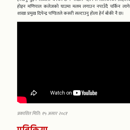
होइन मणिपाल कलेजको घाउमा मलम लगाउन नपाउँदै चर्किन लागे
शाखा प्रमुख दिपेन्द्र पण्डितले कसरी सल्टाउनु होला हेर्न बाँकी नै छ।
प्रकाशित मिति: १५ असार २०८१