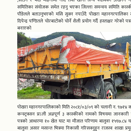
,साउन र भदौ महिनामा नदि तथा खानी जन्य पदार्थको उत्खनन गर
समितिका संयोजक समेत रहनु भएका जिल्ला समन्वय समिति कास्की
पौडेलले बताउनुभएको मसि सुक्न नपाउँदै पोखरा महानगरपालिका र
दिपेन्द्र पण्डितले चोरबाटोको चोर्ने शैली प्रयोग गर्दै हस्ताक्षर गरेको 
बनाएको 
पोखरा महानगरपालिकाको मिति २०८१/०३/०९ को चलानी न. ९७१४ का अन
कन्स्ट्रक्सन प्रा.ली अन्नपूर्ण ३ कास्कीको नामको विषयमा जानकारी
पत्रको आधारमा १० खेत घाट मा मौजात परिणाम बालुवा १५९७.८४ 
बालुवा असार मसान्त भित्रमा निकासी गरिसक्नुहुन राजस्व शाखा प्रमुख