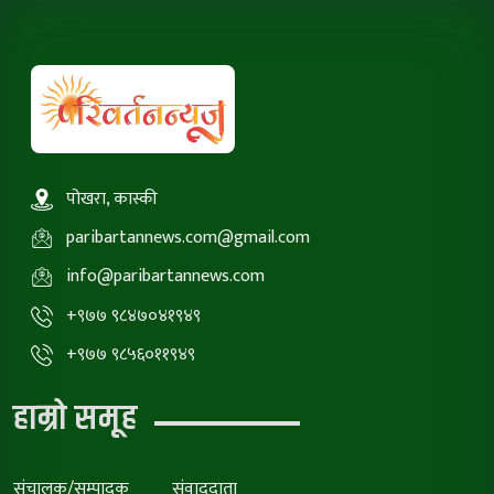
पोखरा, कास्की
paribartannews.com@gmail.com
info@paribartannews.com
+९७७ ९८४७०४१९४९
+९७७ ९८५६०११९४९
हाम्रो समूह
संचालक/सम्पादक
संवाददाता