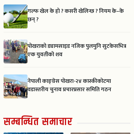
गल्फ खेल के हो ? कसरी खेलिन्छ ? नियम के–के
छन् ?
पोखराको ड्यामसाइड नजिक पुलमुनि सुटकेसभित्र
एक युवतीको शव
नेपाली काङ्ग्रेस पोखरा-२४ कास्कीकोटमा
वडास्तरीय चुनाव प्रचारप्रसार समिति गठन
सम्बन्धित समाचार
स्काउट गठन सँगै
विद्यार्थीमा नयाँ