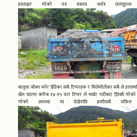
हस्ताक्षर गरेको पत्र यत्रतत्र सर्वत्र छताछुल्ल
बालुवा बोक्न भनेर हिँडेका सबै टिप्परहरू र मिलेमोतोका सबै ले हाताभर
खेत घाटमा करिब १४-१५ वटा टिप्पर ले भर्खर नदीबाट झिक्दै गरेको बा
गरेको अवस्था मा देखेपछि हामीसबै चकित 