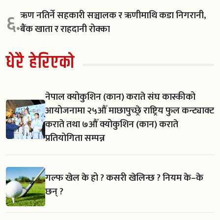
ऋण नतिर्ने सहकारी सञ्चालक र ऋणीमाथि कडा निगरानी,
६.
बैंक खाता र राहदानी रोक्का
धेरै हेरिएको
नेपाल क्योकुशिन (कान) कराते संघ कास्कीको
आयोजनामा २५औँ माछापुच्छ्रे राष्ट्रिय फुल कन्ट्याक्ट
कराते तथा ७औँ क्योकुशिन (कान) कराते
प्रतियोगिता सम्पन्न
गल्फ खेल के हो ? कसरी खेलिन्छ ? नियम के–के
छन् ?