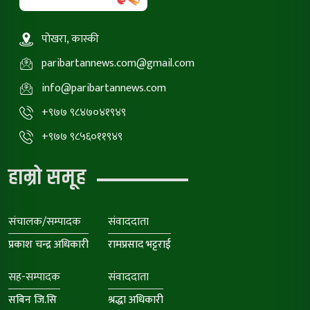
पोखरा, कास्की
paribartannews.com@gmail.com
info@paribartannews.com
+९७७ ९८४७०४१९४९
+९७७ ९८५६०११९४९
हाम्रो समूह
संचालक/सम्पादक
संवाददाता
प्रकाश चन्द्र अधिकारी
रामप्रसाद भट्टराई
सह-सम्पादक
संवाददाता
सबिन जि.सि
श्रद्धा अधिकारी