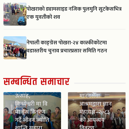
पोखराको ड्यामसाइड नजिक पुलमुनि सुटकेसभित्र
एक युवतीको शव
नेपाली काङ्ग्रेस पोखरा-२४ कास्कीकोटमा
वडास्तरीय चुनाव प्रचारप्रसार समिति गठन
सम्बन्धित समाचार
स्काउट गठन सँगै
विद्यार्थीमा नयाँ
उत्साह,
मानवसेवा
विन्ध्येश्वरी मा वि
आश्रमद्वारा ज्ञान
मा ड्रेस वितरण
महायज्ञ–२०८३
गर्दै जीवन ज्योति
को आयव्यय
शान्ति सहारा
विवरण