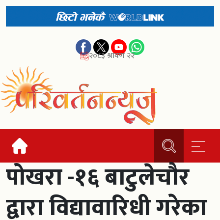
२०८३ श्रावण २२
पोखरा -१६ बाटुलेचौर
द्वारा विद्यावारिधी गरेका