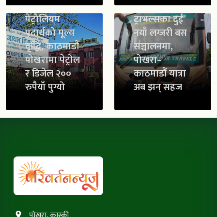
जगदम्बा
पेट्रोलियम
ट्राभल्सका दुई
पदार्थको मूल्य
नयाँ लग्जरी बस
वृद्धि, काठमाडौं–
सञ्चालनमा,
पोखरामा पेट्रोल
पोखरा–
र डिजेल २००
काठमाडौं यात्रा
रुपैयाँ पुग्यो
अब झन् सहज
पोखरा, कास्की