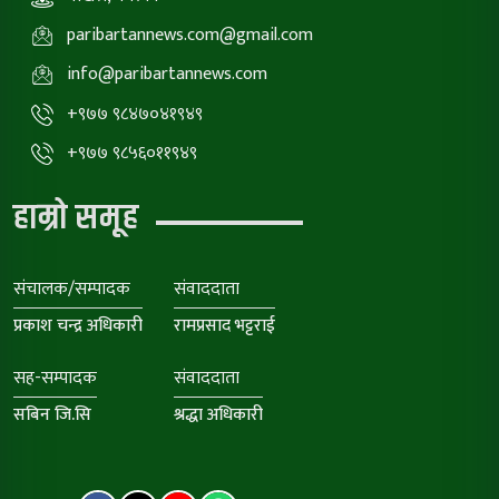
paribartannews.com@gmail.com
info@paribartannews.com
+९७७ ९८४७०४१९४९
+९७७ ९८५६०११९४९
हाम्रो समूह
संचालक/सम्पादक
संवाददाता
प्रकाश चन्द्र अधिकारी
रामप्रसाद भट्टराई
सह-सम्पादक
संवाददाता
सबिन जि.सि
श्रद्धा अधिकारी