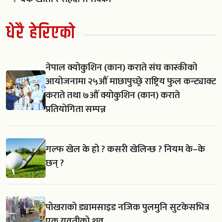
धेरै हेरिएको
नेपाल क्योकुशिन (कान) कराते संघ कास्कीको
आयोजनामा २५औँ माछापुच्छ्रे राष्ट्रिय फुल कन्ट्याक्ट
कराते तथा ७औँ क्योकुशिन (कान) कराते
प्रतियोगिता सम्पन्न
गल्फ खेल के हो ? कसरी खेलिन्छ ? नियम के–के
छन् ?
पोखराको ड्यामसाइड नजिक पुलमुनि सुटकेसभित्र
एक युवतीको शव