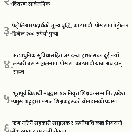
२.
विवरण सार्वजनिक
पेट्रोलियम पदार्थको मूल्य वृद्धि, काठमाडौं–पोखरामा पेट्रोल र
३.
डिजेल २०० रुपैयाँ पुग्यो
अत्याधुनिक सुविधासहित जगदम्बा ट्राभल्सका दुई नयाँ
४.
लग्जरी बस सञ्चालनमा, पोखरा–काठमाडौं यात्रा अब झन्
सहज
भूतपूर्व विद्यार्थी मञ्चद्वारा १७ निवृत्त शिक्षक सम्मानित,प्रदेश
५.
प्रमुख भट्टद्वारा अग्रज शिक्षकहरूको योगदानको प्रशंसा
ऋण नतिर्ने सहकारी सञ्चालक र ऋणीमाथि कडा निगरानी,
६.
बैंक खाता र राहदानी रोक्का