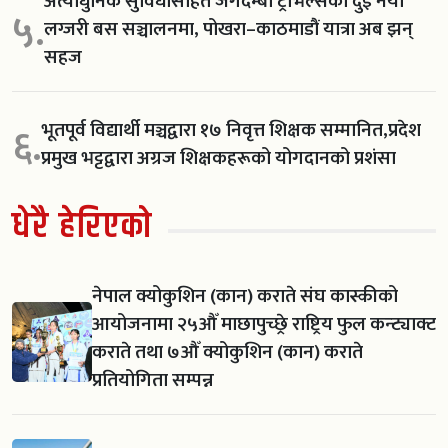
अत्याधुनिक सुविधासहित जगदम्बा ट्राभल्सका दुई नयाँ
५.
लग्जरी बस सञ्चालनमा, पोखरा–काठमाडौं यात्रा अब झन्
सहज
भूतपूर्व विद्यार्थी मञ्चद्वारा १७ निवृत्त शिक्षक सम्मानित,प्रदेश
६.
प्रमुख भट्टद्वारा अग्रज शिक्षकहरूको योगदानको प्रशंसा
धेरै हेरिएको
नेपाल क्योकुशिन (कान) कराते संघ कास्कीको
आयोजनामा २५औँ माछापुच्छ्रे राष्ट्रिय फुल कन्ट्याक्ट
कराते तथा ७औँ क्योकुशिन (कान) कराते
प्रतियोगिता सम्पन्न