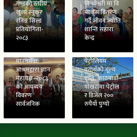
गण्डकी स्तरीय
विन्ध्येश्वरी मा वि
खुला स्नुकर
मा ड्रेस वितरण
रनिङ सिल्ड
गर्दै जीवन ज्योति
प्रतियोगिता-
शान्ति सहारा
२०८३
केन्द्र
मानवसेवा
पेट्रोलियम
आश्रमद्वारा ज्ञान
पदार्थको मूल्य
महायज्ञ–२०८३
वृद्धि, काठमाडौं–
को आयव्यय
पोखरामा पेट्रोल
विवरण
र डिजेल २००
सार्वजनिक
रुपैयाँ पुग्यो