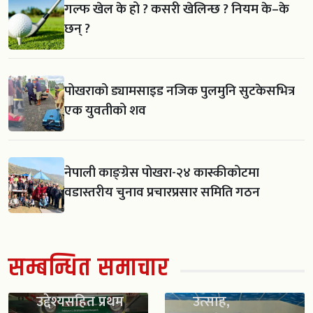
गल्फ खेल के हो ? कसरी खेलिन्छ ? नियम के–के
छन् ?
पोखराको ड्यामसाइड नजिक पुलमुनि सुटकेसभित्र
एक युवतीको शव
नेपाली काङ्ग्रेस पोखरा-२४ कास्कीकोटमा
वडास्तरीय चुनाव प्रचारप्रसार समिति गठन
खेलाडीलाई
सम्बन्धित समाचार
व्यावसायिक
स्काउट गठन सँगै
बनाउने
विद्यार्थीमा नयाँ
उद्देश्यसहित प्रथम
उत्साह,