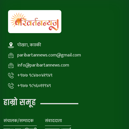
पोखरा, कास्की
paribartannews.com@gmail.com
info@paribartannews.com
+९७७ ९८४७०४१९४९
+९७७ ९८५६०११९४९
हाम्रो समूह
संचालक/सम्पादक
संवाददाता