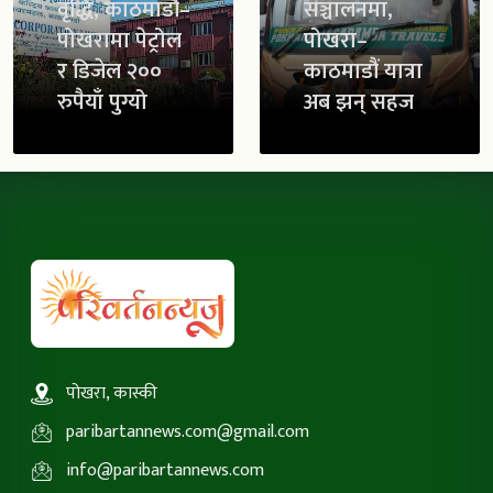
वृद्धि, काठमाडौं–
सञ्चालनमा,
पोखरामा पेट्रोल
पोखरा–
र डिजेल २००
काठमाडौं यात्रा
रुपैयाँ पुग्यो
अब झन् सहज
पोखरा, कास्की
paribartannews.com@gmail.com
info@paribartannews.com