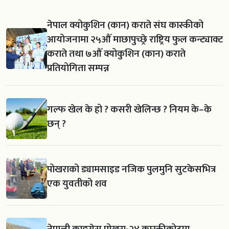
नेपाल क्योकुशिन (कान) कराते संघ कास्कीको
आयोजनामा २५औँ माछापुच्छ्रे राष्ट्रिय फुल कन्ट्याक्ट
कराते तथा ७औँ क्योकुशिन (कान) कराते
प्रतियोगिता सम्पन्न
गल्फ खेल के हो ? कसरी खेलिन्छ ? नियम के–के
छन् ?
पोखराको ड्यामसाइड नजिक पुलमुनि सुटकेसभित्र
एक युवतीको शव
नेपाली काङ्ग्रेस पोखरा-२४ कास्कीकोटमा