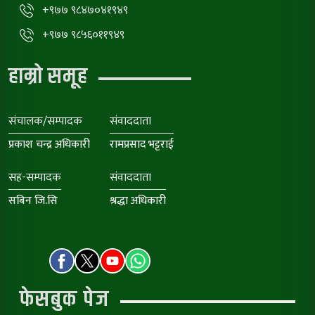
+९७७ ९८४७०४१९४९
+९७७ ९८५६०११९४९
हाम्रो समूह
संचालक/सम्पादक
संवाददाता
प्रकाश चन्द्र अधिकारी
रामप्रसाद भट्टराई
सह-सम्पादक
संवाददाता
सबिन जि.सि
श्रद्धा अधिकारी
फेसबुक पेज