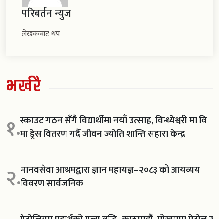
परिबर्तन न्युज
लेखकबाट थप
भर्खरै
स्काउट गठन सँगै विद्यार्थीमा नयाँ उत्साह, विन्ध्येश्वरी मा वि
१.
मा ड्रेस वितरण गर्दै जीवन ज्योति शान्ति सहारा केन्द्र
मानवसेवा आश्रमद्वारा ज्ञान महायज्ञ–२०८३ को आयव्यय
२.
विवरण सार्वजनिक
पेट्रोलियम पदार्थको मूल्य वृद्धि, काठमाडौं–पोखरामा पेट्रोल र