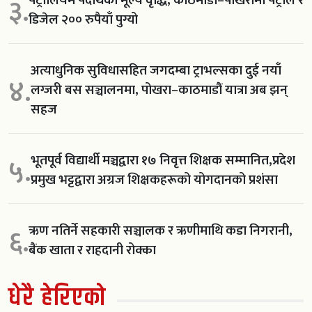
३.
डिजेल २०० रुपैयाँ पुग्यो
अत्याधुनिक सुविधासहित जगदम्बा ट्राभल्सका दुई नयाँ
४.
लग्जरी बस सञ्चालनमा, पोखरा–काठमाडौं यात्रा अब झन्
सहज
भूतपूर्व विद्यार्थी मञ्चद्वारा १७ निवृत्त शिक्षक सम्मानित,प्रदेश
५.
प्रमुख भट्टद्वारा अग्रज शिक्षकहरूको योगदानको प्रशंसा
ऋण नतिर्ने सहकारी सञ्चालक र ऋणीमाथि कडा निगरानी,
६.
बैंक खाता र राहदानी रोक्का
धेरै हेरिएको