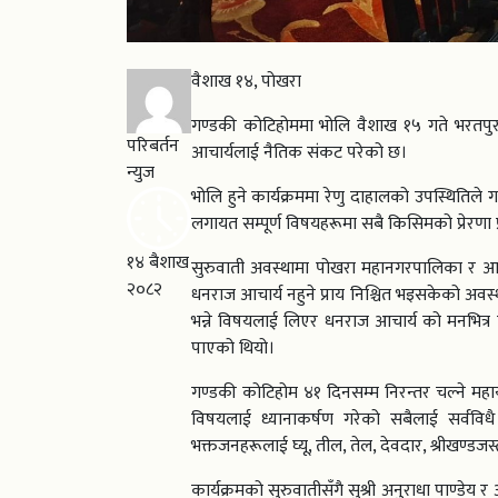
वैशाख १४, पोखरा
गण्डकी कोटिहोममा भोलि वैशाख १५ गते भरतपु
परिबर्तन
आचार्यलाई नैतिक संकट परेको छ।
न्युज
भोलि हुने कार्यक्रममा रेणु दाहालको उपस्थिति
लगायत सम्पूर्ण विषयहरूमा सबै किसिमको प्रेरणा 
१४ बैशाख
सुरुवाती अवस्थामा पोखरा महानगरपालिका र आय
२०८२
धनराज आचार्य नहुने प्राय निश्चित भइसकेको अवस
भन्ने विषयलाई लिएर धनराज आचार्य को मनभित्
पाएको थियो।
गण्डकी कोटिहोम ४१ दिनसम्म निरन्तर चल्ने महायज
विषयलाई ध्यानाकर्षण गरेको सबैलाई सर्वविधै
भक्तजनहरूलाई घ्यू, तील, तेल, देवदार, श्रीखण्डज
कार्यक्रमको सुरुवातीसँगै सुश्री अनुराधा पाण्डेय र 