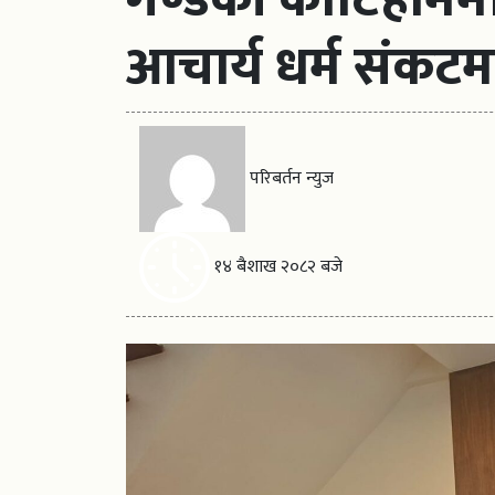
आचार्य धर्म संकट
परिबर्तन न्युज
१४ बैशाख २०८२ बजे