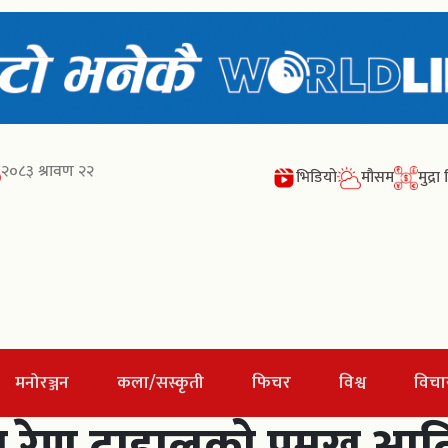
२०८३ श्रावण २२
भिडियो
मौसम
मुद्र
मनोरञ्जन
कला/सस्कृती
फिचर
विश्व
विचा
 रेणु दाहालको प्रमुख आत