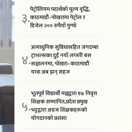
पेट्रोलियम पदार्थको मूल्य वृद्धि,
३.
काठमाडौं–पोखरामा पेट्रोल र
डिजेल २०० रुपैयाँ पुग्यो
अत्याधुनिक सुविधासहित जगदम्बा
ट्राभल्सका दुई नयाँ लग्जरी बस
४.
सञ्चालनमा, पोखरा–काठमाडौं
यात्रा अब झन् सहज
भूतपूर्व विद्यार्थी मञ्चद्वारा १७ निवृत्त
शिक्षक सम्मानित,प्रदेश प्रमुख
५.
भट्टद्वारा अग्रज शिक्षकहरूको
योगदानको प्रशंसा