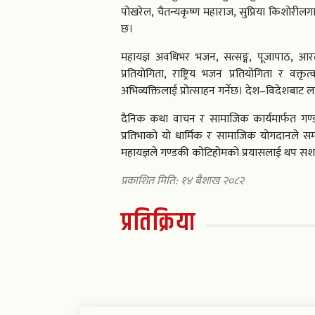
पोखरेल, चैतन्यकृष्ण महाराज, सुप्रिया किशोरी
छ।
महायज्ञ अवधिभर भजन, सत्सङ्ग, पूजापाठ, आर
प्रतियोगिता, राष्ट्रिय भजन प्रतियोगिता र व
अभिव्यक्तिलाई प्रोत्साहन गर्नेछ। देश–विदेशब
दैनिक कथा वाचन र सामाजिक कार्यमार्फत गण्डक
प्रतिभाको यो धार्मिक र सामाजिक योगदानले सम
महायज्ञले गण्डकी कोटिहोमको प्रयासलाई थप सशक
प्रकाशित मिति: १४ बैशाख २०८२
प्रतिक्रिया