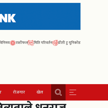
ा विनिमय
राशीफल
मिति परिवर्तन
प्रीती टु युनिकोड
र
रोजगार
खेल
ित्यताले धनराज