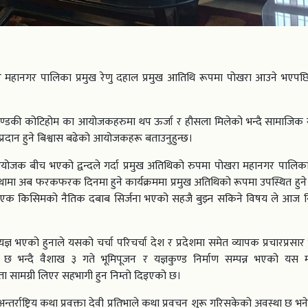
र महानगर पालिका प्रमुख रेणु दहाल प्रमुख आतिथि रूपमा पोखरा आउने भएप
ले गण्डकी कोटिहोम का आयोजकहरुमा थप ऊर्जा र हौसला मिलेको भन्दै सामाजिक र
प्रदान हुने बिश्वास बढेको आयोजकहरू बताउनुहुन्छ।
ोजक बीच भएको द्वन्दले गर्दा प्रमुख अतिथिको रुपमा पोखरा महानगर पालिक
्थामा अब फरकफरक दिनमा हुने कार्यक्रममा प्रमुख अतिथिको रूपमा उपस्थित हुने 
र एक किसिमको नैतिक दबाब सिर्जना भएको सहजै बुझ्न सकिने विषय ले आज नि
्ञ भएको हुनाले यसको चर्चा परिचर्चा देश र प्रदेशमा समेत व्यापक प्रचारप्रसा
 छ भन्दै वैशाख ३ गते भूमिपूजन र यज्ञकुण्ड निर्माण सम्पन्न भएको यस म
स्ता सामग्री लिएर सहभागी हुन निम्तो दिइएको छ।
अन्तर्राष्ट्रिय कथा प्रवक्ता देवी प्रतिभाले कथा प्रवचन शुरू गरिसकेको अवस्था छ भने