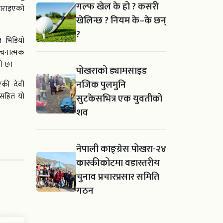
गल्फ खेल के हो ? कसरी
 गराइएको
खेलिन्छ ? नियम के–के छन्
?
ल भिडियो
रचनात्मक
को छ।
पोखराको ड्यामसाइड
नजिक पुलमुनि
एकी देवी
िसहित यो
सुटकेसभित्र एक युवतीको
शव
नेपाली काङ्ग्रेस पोखरा-२४
कास्कीकोटमा वडास्तरीय
चुनाव प्रचारप्रसार समिति
गठन