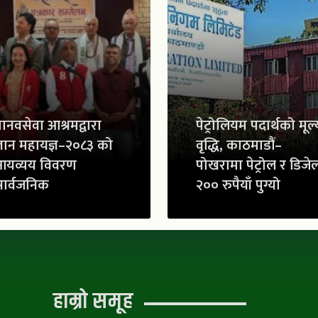
ानवसेवा आश्रमद्वारा
पेट्रोलियम पदार्थको मूल्
्ञान महायज्ञ–२०८३ को
वृद्धि, काठमाडौं–
आयव्यय विवरण
पोखरामा पेट्रोल र डिजे
ार्वजनिक
२०० रुपैयाँ पुग्यो
हाम्रो समूह