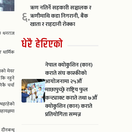
ऋण नतिर्ने सहकारी सञ्चालक र
६.
ऋणीमाथि कडा निगरानी, बैंक
खाता र राहदानी रोक्का
छि धनराज
धेरै हेरिएको
 धार्मिक
नेपाल क्योकुशिन (कान)
ाको मेयर
कराते संघ कास्कीको
कि नहुने
आयोजनामा २५औँ
कै चर्चा
माछापुच्छ्रे राष्ट्रिय फुल
कन्ट्याक्ट कराते तथा ७औँ
र भइरहेको
क्योकुशिन (कान) कराते
हायज्ञमा
प्रतियोगिता सम्पन्न
 दीनबन्धु