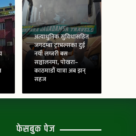
अत्याधुनिक सुविधासहित
जगदम्बा ट्राभल्सका दुई
य
नयाँ लग्जरी बस
सञ्चालनमा, पोखरा–
ल
काठमाडौं यात्रा अब झन्
सहज
फेसबुक पेज