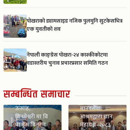
पोखराको ड्यामसाइड नजिक पुलमुनि सुटकेसभित्र
एक युवतीको शव
नेपाली काङ्ग्रेस पोखरा-२४ कास्कीकोटमा
वडास्तरीय चुनाव प्रचारप्रसार समिति गठन
सम्बन्धित समाचार
स्काउट गठन सँगै
विद्यार्थीमा नयाँ
उत्साह,
मानवसेवा
विन्ध्येश्वरी मा वि
आश्रमद्वारा ज्ञान
मा ड्रेस वितरण
महायज्ञ–२०८३