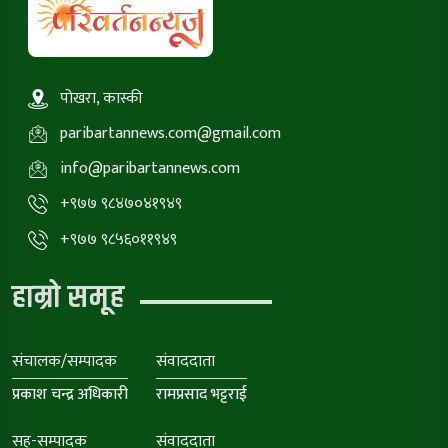
पोखरा, कास्की
paribartannews.com@gmail.com
info@paribartannews.com
+९७७ ९८४७०४१९४९
+९७७ ९८५६०११९४९
हाम्रो समूह
संचालक/सम्पादक
संवाददाता
प्रकाश चन्द्र अधिकारी
रामप्रसाद भट्टराई
सह-सम्पादक
संवाददाता