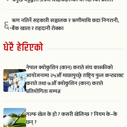
ऋण नतिर्ने सहकारी सञ्चालक र ऋणीमाथि कडा निगरानी,
६.
बैंक खाता र राहदानी रोक्का
धेरै हेरिएको
नेपाल क्योकुशिन (कान) कराते संघ कास्कीको
आयोजनामा २५औँ माछापुच्छ्रे राष्ट्रिय फुल कन्ट्याक्ट
कराते तथा ७औँ क्योकुशिन (कान) कराते
प्रतियोगिता सम्पन्न
गल्फ खेल के हो ? कसरी खेलिन्छ ? नियम के–के
छन् ?