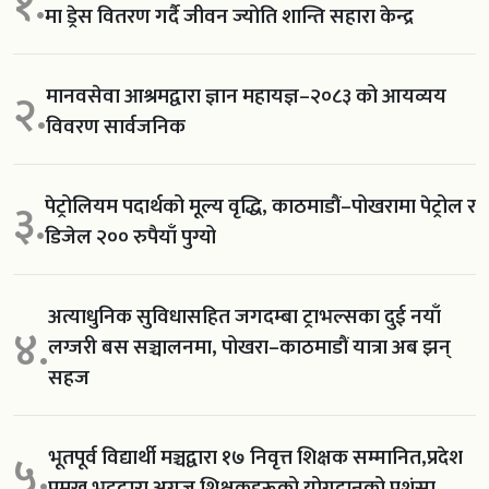
१.
मा ड्रेस वितरण गर्दै जीवन ज्योति शान्ति सहारा केन्द्र
मानवसेवा आश्रमद्वारा ज्ञान महायज्ञ–२०८३ को आयव्यय
२.
विवरण सार्वजनिक
पेट्रोलियम पदार्थको मूल्य वृद्धि, काठमाडौं–पोखरामा पेट्रोल र
३.
डिजेल २०० रुपैयाँ पुग्यो
अत्याधुनिक सुविधासहित जगदम्बा ट्राभल्सका दुई नयाँ
४.
लग्जरी बस सञ्चालनमा, पोखरा–काठमाडौं यात्रा अब झन्
सहज
भूतपूर्व विद्यार्थी मञ्चद्वारा १७ निवृत्त शिक्षक सम्मानित,प्रदेश
५.
प्रमुख भट्टद्वारा अग्रज शिक्षकहरूको योगदानको प्रशंसा