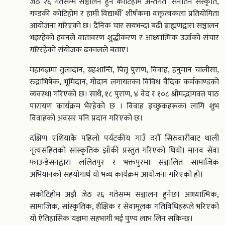
जेठ २६ गतेसम्म सञ्चालन हुने कोटिहोम अन्तर्गत ‘सनातन संस्कृति,
गण्डकी कोटिहोम र हामी विद्यार्थी’ शीर्षकमा वक्तृत्वकला प्रतियोगिता
आयोजना गरिएको छ। दैनिक चार सयभन्दा बढी ब्राह्मणद्वारा सञ्चालन
भइरहेको हवनले वातावरण शुद्धीकरण र आध्यात्मिक उर्जाको संचार
गरिरहेको संयोजक ढकालले बताए।
महायज्ञमा तुलादान, ग्रहशान्ति, पितृ पुराण, विवाह, हनुमान चालीसा,
रुद्राभिषेक, भूमिदान, गोदान लगायतका विविध वैदिक कर्मकाण्डको
व्यवस्था गरिएको छ। साथै, १८ पुराण, ४ वेद र १०८ श्रीमद्भागवत पाठ
पारायण कार्यक्रम भैरहेको छ । विवाह इच्छुकहरूका लागि शुभ
विवाहको अवसर पनि प्रदान गरिएको छ।
दक्षिण एशियाकै पहिलो पर्यटकीय गाउँ दरौँ सिरुवारीबाट थाली
नृत्यसहितको सांस्कृतिक झाँकी प्रस्तुत गरिएको थियो। मानव सेवा
फाउन्डेसनद्वारा ललितपुर र भक्तपुरमा सञ्चालित सामाजिक
अभियानको सहयोगार्थ यो भव्य कार्यक्रम आयोजना गरिएको हो।
सकोटिहोम अझै जेठ २६ गतेसम्म सञ्चालन हुनेछ। आध्यात्मिक,
सामाजिक, सांस्कृतिक, शैक्षिक र सेवामूलक गतिविधिहरूले भरिएको
यो ऐतिहासिक यज्ञमा सहभागी भई पुण्य लाभ लिन सकिन्छ।