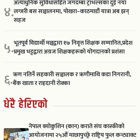
अत्याधुनिक सुविधासहित जगदम्बा ट्राभल्सका दुई नयाँ
४.
लग्जरी बस सञ्चालनमा, पोखरा–काठमाडौं यात्रा अब झन्
सहज
भूतपूर्व विद्यार्थी मञ्चद्वारा १७ निवृत्त शिक्षक सम्मानित,प्रदेश
५.
प्रमुख भट्टद्वारा अग्रज शिक्षकहरूको योगदानको प्रशंसा
ऋण नतिर्ने सहकारी सञ्चालक र ऋणीमाथि कडा निगरानी,
६.
बैंक खाता र राहदानी रोक्का
धेरै हेरिएको
नेपाल क्योकुशिन (कान) कराते संघ कास्कीको
आयोजनामा २५औँ माछापुच्छ्रे राष्ट्रिय फुल कन्ट्याक्ट