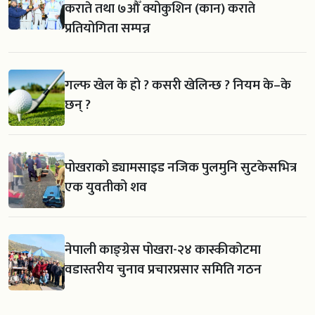
कराते तथा ७औँ क्योकुशिन (कान) कराते
प्रतियोगिता सम्पन्न
गल्फ खेल के हो ? कसरी खेलिन्छ ? नियम के–के
छन् ?
पोखराको ड्यामसाइड नजिक पुलमुनि सुटकेसभित्र
एक युवतीको शव
नेपाली काङ्ग्रेस पोखरा-२४ कास्कीकोटमा
वडास्तरीय चुनाव प्रचारप्रसार समिति गठन