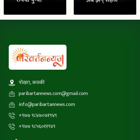
रुपैयाँ पुग्यो
अब झन् सहज
पोखरा, कास्की
paribartannews.com@gmail.com
info@paribartannews.com
+९७७ ९८४७०४१९४९
+९७७ ९८५६०११९४९