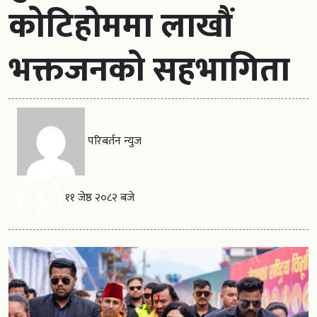
कोटिहोममा लाखौं
भक्तजनको सहभागिता
परिबर्तन न्युज
११ जेष्ठ २०८२ बजे