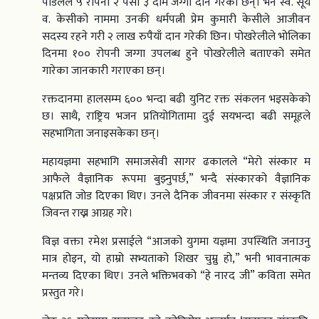
पौडेलले ५ रोपनी २ पैसा ३ दाम जग्गा दान गरेका छन्। भने स्व. सूर्य
व. केसीको नाममा उनकी धर्मपत्नी प्रेम कुमारी केसीले आजीवन
सदस्य रहने गरी २ लाख रुपैयाँ दान गरेकी छिन। पोखरेलीले भोलिका
दिनमा १०० रोपनी जग्गा उपलब्ध हुने पोखरेलीले बताएको समेत
गारेका जानकारी गराएका छन्।
रक्तदानमा हालसम्म ६०० भन्दा बढी युनिट रक्त संकलन भइसकेको
छ। साथै, राष्ट्रिय भजन प्रतियोगितामा दुई सयभन्दा बढी समूहले
सहभागिता जनाइसकेका छन्।
महायज्ञमा सहभागि समाजसेवी सागर ढकालले “मेरो संस्कार म
आफैले वैज्ञानिक रूपमा बुझ्नुपर्छ,” भन्दै संस्कारको वैज्ञानिक
पक्षप्रति जोड दिएका थिए। उनले दैनिक जीवनमा संस्कार र संस्कृति
जिवन्त राख्न आग्रह गरे।
विज्ञ वक्ता रमेश प्रसाईले “आजको युगमा यज्ञमा उपस्थिति जनाउनु
मात्र होइन, यो हाम्रो सभ्यताको शिखर चुम्नु हो,” भनी भावनात्मक
मन्तव्य दिएका थिए। उनले भक्तिभवको “हे नारद जी” कविता समेत
प्रस्तुत गरे।