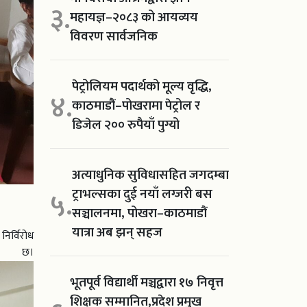
३.
महायज्ञ–२०८३ को आयव्यय
विवरण सार्वजनिक
पेट्रोलियम पदार्थको मूल्य वृद्धि,
४.
काठमाडौं–पोखरामा पेट्रोल र
डिजेल २०० रुपैयाँ पुग्यो
अत्याधुनिक सुविधासहित जगदम्बा
ट्राभल्सका दुई नयाँ लग्जरी बस
५.
सञ्चालनमा, पोखरा–काठमाडौं
यात्रा अब झन् सहज
िर्विरोध
छ।
भूतपूर्व विद्यार्थी मञ्चद्वारा १७ निवृत्त
शिक्षक सम्मानित,प्रदेश प्रमुख