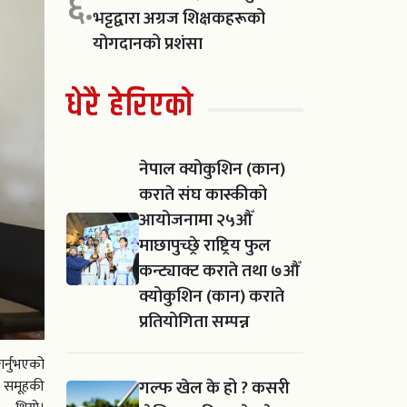
६.
भट्टद्वारा अग्रज शिक्षकहरूको
योगदानको प्रशंसा
धेरै हेरिएको
नेपाल क्योकुशिन (कान)
कराते संघ कास्कीको
आयोजनामा २५औँ
माछापुच्छ्रे राष्ट्रिय फुल
कन्ट्याक्ट कराते तथा ७औँ
क्योकुशिन (कान) कराते
प्रतियोगिता सम्पन्न
र्नुभएको
गल्फ खेल के हो ? कसरी
ा समूहकी