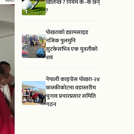
ियो।
खेलिन्छ ? नियम के–के छन्
?
पोखराको ड्यामसाइड
नजिक पुलमुनि
सुटकेसभित्र एक युवतीको
शव
नेपाली काङ्ग्रेस पोखरा-२४
कास्कीकोटमा वडास्तरीय
चुनाव प्रचारप्रसार समिति
गठन