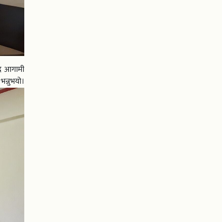
दै आगामी
न्नुभयो।