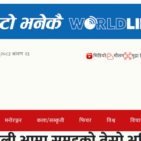
२०८३ श्रावण २३
भिडियो
मौसम
मुद्र
मनोरञ्जन
कला/सस्कृती
फिचर
विश्व
विचा
ी आमा समूहको तेस्रो अधि