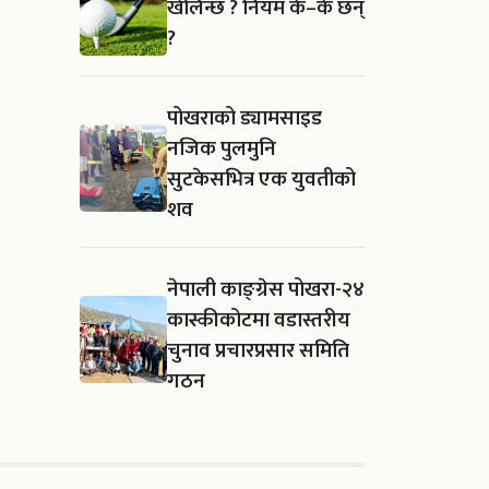
खेलिन्छ ? नियम के–के छन्
?
पोखराको ड्यामसाइड
नजिक पुलमुनि
सुटकेसभित्र एक युवतीको
शव
नेपाली काङ्ग्रेस पोखरा-२४
कास्कीकोटमा वडास्तरीय
चुनाव प्रचारप्रसार समिति
गठन