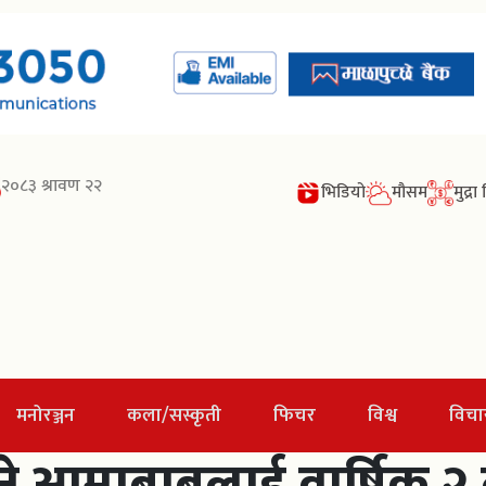
२०८३ श्रावण २२
भिडियो
मौसम
मुद्र
मनोरञ्जन
कला/सस्कृती
फिचर
विश्व
विचा
ने आमाबाबुलाई वार्षिक २ 