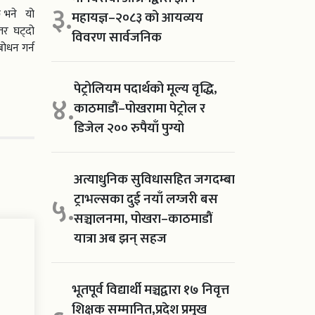
३.
छ भने यो
महायज्ञ–२०८३ को आयव्यय
तर घट्दो
विवरण सार्वजनिक
ोधन गर्न
पेट्रोलियम पदार्थको मूल्य वृद्धि,
४.
काठमाडौं–पोखरामा पेट्रोल र
डिजेल २०० रुपैयाँ पुग्यो
अत्याधुनिक सुविधासहित जगदम्बा
ट्राभल्सका दुई नयाँ लग्जरी बस
५.
सञ्चालनमा, पोखरा–काठमाडौं
यात्रा अब झन् सहज
भूतपूर्व विद्यार्थी मञ्चद्वारा १७ निवृत्त
शिक्षक सम्मानित,प्रदेश प्रमुख