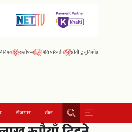
ा विनिमय
राशीफल
मिति परिवर्तन
प्रीती टु युनिकोड
र
रोजगार
खेल
लाख रूपैयाँ दिइने