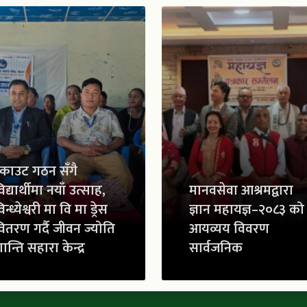
्काउट गठन सँगै
िद्यार्थीमा नयाँ उत्साह,
मानवसेवा आश्रमद्वारा
िन्ध्येश्वरी मा वि मा ड्रेस
ज्ञान महायज्ञ–२०८३ को
ितरण गर्दै जीवन ज्योति
आयव्यय विवरण
ान्ति सहारा केन्द्र
सार्वजनिक