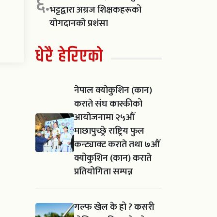
६.
भट्टद्वारा अग्रज शिक्षकहरूको
योगदानको प्रशंसा
धेरै हेरिएको
नेपाल क्योकुशिन (कान)
कराते संघ कास्कीको
आयोजनामा २५औँ
माछापुच्छ्रे राष्ट्रिय फुल
कन्ट्याक्ट कराते तथा ७औँ
क्योकुशिन (कान) कराते
प्रतियोगिता सम्पन्न
गल्फ खेल के हो ? कसरी