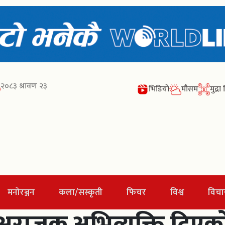
२०८३ श्रावण २३
भिडियो
मौसम
मुद्र
मनोरञ्जन
कला/सस्कृती
फिचर
विश्व
विचा
 अराजक अभिव्यक्ति दिएको