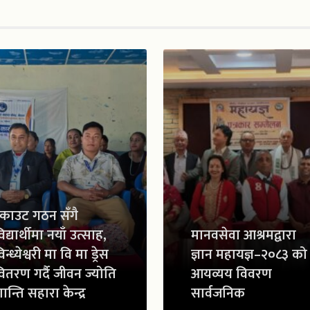
्काउट गठन सँगै
िद्यार्थीमा नयाँ उत्साह,
मानवसेवा आश्रमद्वारा
िन्ध्येश्वरी मा वि मा ड्रेस
ज्ञान महायज्ञ–२०८३ को
ितरण गर्दै जीवन ज्योति
आयव्यय विवरण
ान्ति सहारा केन्द्र
सार्वजनिक