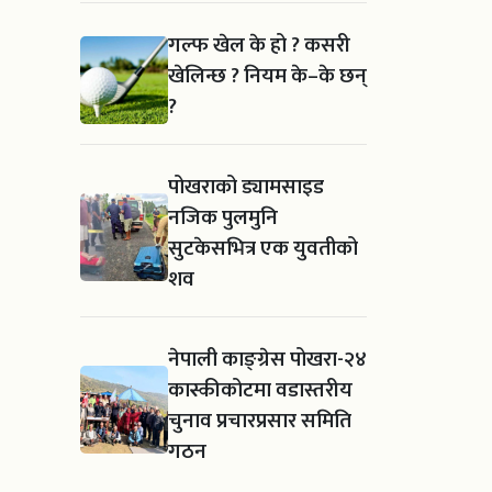
गल्फ खेल के हो ? कसरी
खेलिन्छ ? नियम के–के छन्
?
पोखराको ड्यामसाइड
नजिक पुलमुनि
सुटकेसभित्र एक युवतीको
शव
नेपाली काङ्ग्रेस पोखरा-२४
कास्कीकोटमा वडास्तरीय
चुनाव प्रचारप्रसार समिति
गठन