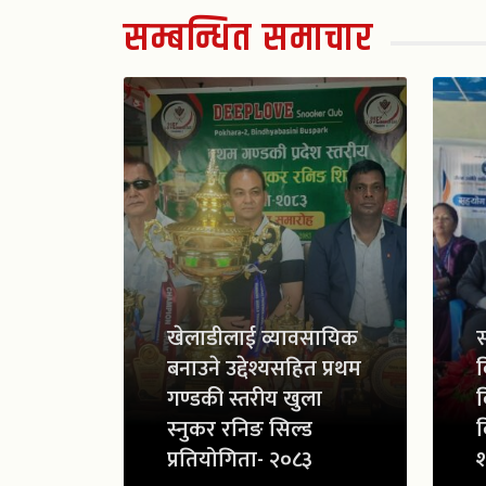
सम्बन्धित समाचार
खेलाडीलाई व्यावसायिक
स
बनाउने उद्देश्यसहित प्रथम
व
गण्डकी स्तरीय खुला
व
स्नुकर रनिङ सिल्ड
व
प्रतियोगिता- २०८३
श