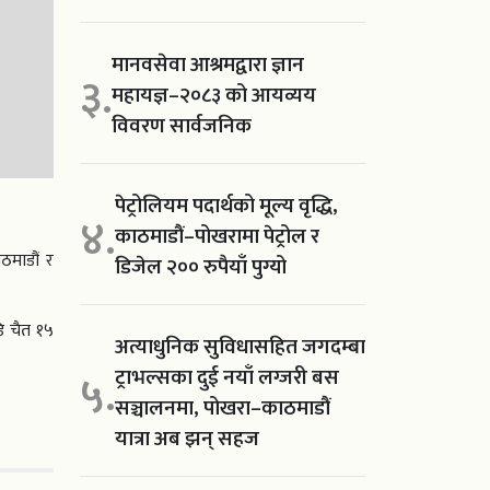
मानवसेवा आश्रमद्वारा ज्ञान
३.
महायज्ञ–२०८३ को आयव्यय
विवरण सार्वजनिक
पेट्रोलियम पदार्थको मूल्य वृद्धि,
४.
काठमाडौं–पोखरामा पेट्रोल र
ठमाडौं र
डिजेल २०० रुपैयाँ पुग्यो
ि चैत १५
अत्याधुनिक सुविधासहित जगदम्बा
ट्राभल्सका दुई नयाँ लग्जरी बस
५.
सञ्चालनमा, पोखरा–काठमाडौं
यात्रा अब झन् सहज