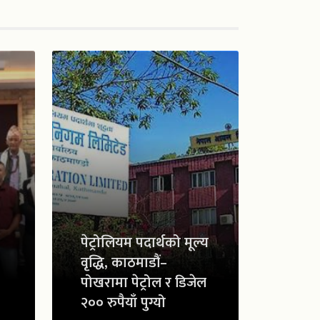
पेट्रोलियम पदार्थको मूल्य
वृद्धि, काठमाडौं–
पोखरामा पेट्रोल र डिजेल
२०० रुपैयाँ पुग्यो