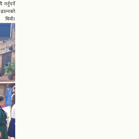
्नुपर्ने
 ढाल्नको
ो।