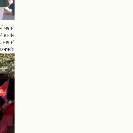
पर्व भएको
 प्राचीन
िदै आएको
भयो।