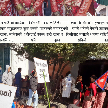
काश पार्दै यो कार्यक्रम विशेषगरी नेवार जातिले मनाउने एक किसिमको महत्त्वपूर्ण 
नेवार समुदायबाट सुरु भएको मानिएको बताउनुभयो । यमरी भनेको नेवारी जातिको
खाना, मानिसको शरीरलाई स्वस्थ राख्ने खाना र चिसोबाट बचाउने धारणा राख
्तिबाट पनि बुझ्न सकिने बताउनु