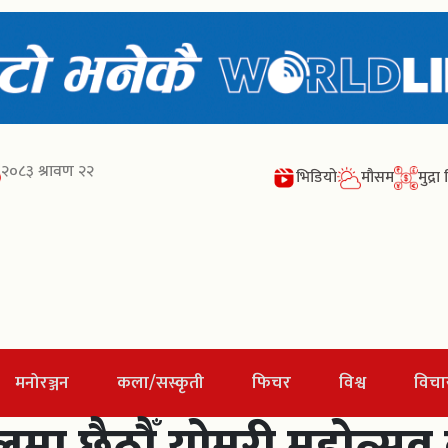
२०८३ श्रावण २२
भिडियो
मौसम
मुद्र
मनोरञ्जन
कला/सस्कृती
फिचर
विश्व
विचा
ा छैठौँ योमरी महोत्सव कार