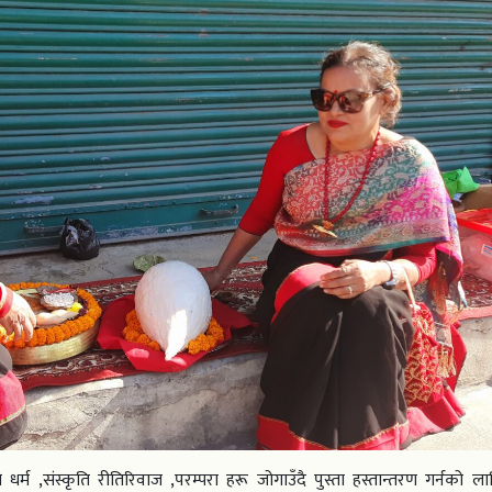
 धर्म ,संस्कृति रीतिरिवाज ,परम्परा हरू जोगाउँदै पुस्ता हस्तान्तरण गर्नको 