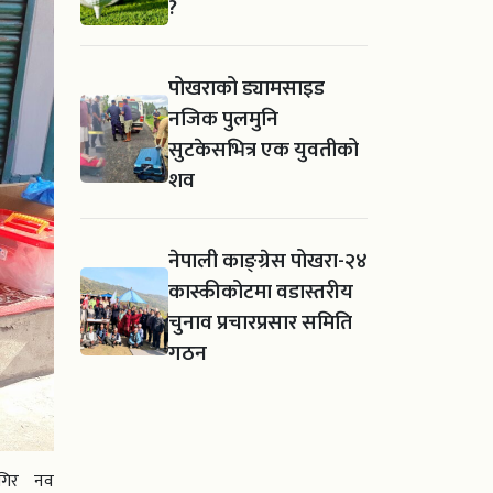
?
पोखराको ड्यामसाइड
नजिक पुलमुनि
सुटकेसभित्र एक युवतीको
शव
नेपाली काङ्ग्रेस पोखरा-२४
कास्कीकोटमा वडास्तरीय
चुनाव प्रचारप्रसार समिति
गठन
लागिर नव