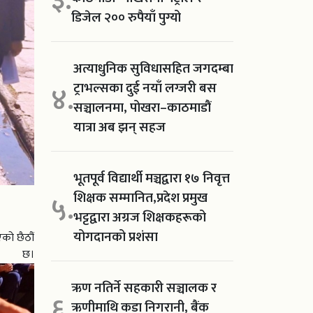
३.
डिजेल २०० रुपैयाँ पुग्यो
अत्याधुनिक सुविधासहित जगदम्बा
ट्राभल्सका दुई नयाँ लग्जरी बस
४.
सञ्चालनमा, पोखरा–काठमाडौं
यात्रा अब झन् सहज
भूतपूर्व विद्यार्थी मञ्चद्वारा १७ निवृत्त
शिक्षक सम्मानित,प्रदेश प्रमुख
५.
भट्टद्वारा अग्रज शिक्षकहरूको
योगदानको प्रशंसा
को छैठौं
ो छ।
ऋण नतिर्ने सहकारी सञ्चालक र
६.
ऋणीमाथि कडा निगरानी, बैंक