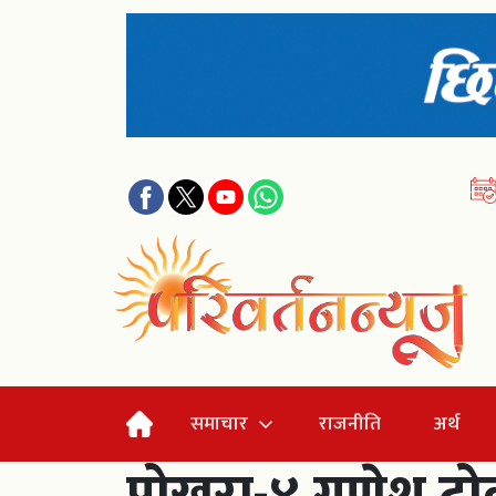
समाचार
राजनीति
अर्थ
पोखरा-४ गणेश टोलम