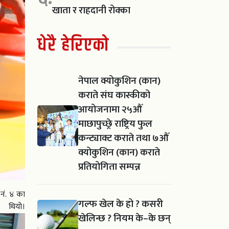
खाता र राहदानी रोक्का
धेरै हेरिएको
नेपाल क्योकुशिन (कान)
कराते संघ कास्कीको
आयोजनामा २५औँ
माछापुच्छ्रे राष्ट्रिय फुल
कन्ट्याक्ट कराते तथा ७औँ
क्योकुशिन (कान) कराते
प्रतियोगिता सम्पन्न
नं. ४ का
गल्फ खेल के हो ? कसरी
यो।
खेलिन्छ ? नियम के–के छन्