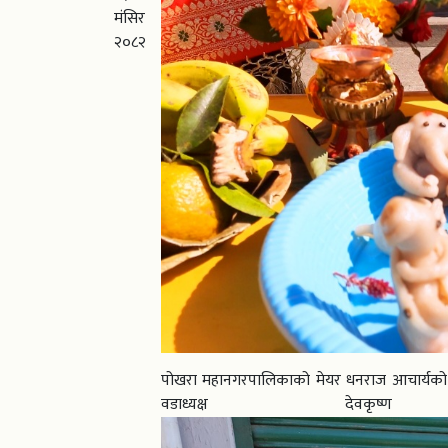
मंसिर
२०८२
पोखरा महानगरपालिकाको मेयर धनराज आचार्यको प्
वडाध्यक्ष देवकृष