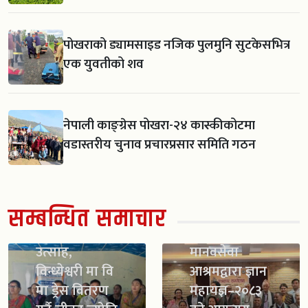
पोखराको ड्यामसाइड नजिक पुलमुनि सुटकेसभित्र
एक युवतीको शव
नेपाली काङ्ग्रेस पोखरा-२४ कास्कीकोटमा
वडास्तरीय चुनाव प्रचारप्रसार समिति गठन
सम्बन्धित समाचार
स्काउट गठन सँगै
विद्यार्थीमा नयाँ
उत्साह,
मानवसेवा
विन्ध्येश्वरी मा वि
आश्रमद्वारा ज्ञान
मा ड्रेस वितरण
महायज्ञ–२०८३