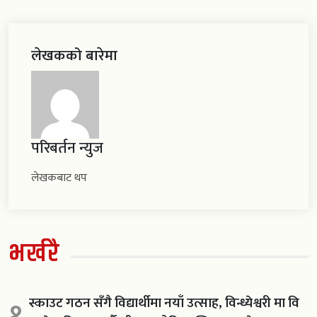
लेखकको बारेमा
परिबर्तन न्युज
लेखकबाट थप
भर्खरै
स्काउट गठन सँगै विद्यार्थीमा नयाँ उत्साह, विन्ध्येश्वरी मा वि
१.