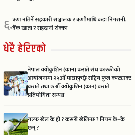
ऋण नतिर्ने सहकारी सञ्चालक र ऋणीमाथि कडा निगरानी,
६.
बैंक खाता र राहदानी रोक्का
धेरै हेरिएको
नेपाल क्योकुशिन (कान) कराते संघ कास्कीको
आयोजनामा २५औँ माछापुच्छ्रे राष्ट्रिय फुल कन्ट्याक्ट
कराते तथा ७औँ क्योकुशिन (कान) कराते
प्रतियोगिता सम्पन्न
गल्फ खेल के हो ? कसरी खेलिन्छ ? नियम के–के
छन् ?