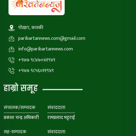
पोखरा, कास्की
paribartannews.com@gmail.com
info@paribartannews.com
+९७७ ९८४७०४१९४९
+९७७ ९८५६०११९४९
हाम्रो समूह
संचालक/सम्पादक
संवाददाता
प्रकाश चन्द्र अधिकारी
रामप्रसाद भट्टराई
सह-सम्पादक
संवाददाता