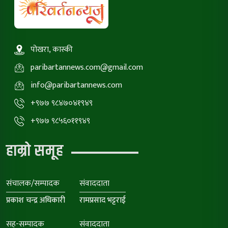
पोखरा, कास्की
paribartannews.com@gmail.com
info@paribartannews.com
+९७७ ९८४७०४१९४९
+९७७ ९८५६०११९४९
हाम्रो समूह
संचालक/सम्पादक
संवाददाता
प्रकाश चन्द्र अधिकारी
रामप्रसाद भट्टराई
सह-सम्पादक
संवाददाता