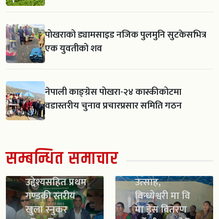
पोखराको ड्यामसाइड नजिक पुलमुनि सुटकेसभित्र
एक युवतीको शव
नेपाली काङ्ग्रेस पोखरा-२४ कास्कीकोटमा
वडास्तरीय चुनाव प्रचारप्रसार समिति गठन
खेलाडीलाई
सम्बन्धित समाचार
व्यावसायिक
स्काउट गठन सँगै
बनाउने
विद्यार्थीमा नयाँ
उद्देश्यसहित प्रथम
उत्साह,
गण्डकी स्तरीय
विन्ध्येश्वरी मा वि
खुला स्नुकर
मा ड्रेस वितरण