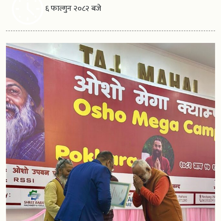
६ फाल्गुन २०८२ बजे