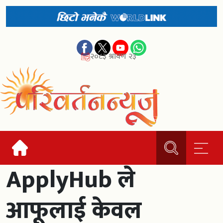
२०८३ श्रावण २३
ApplyHub ले
आफूलाई केवल