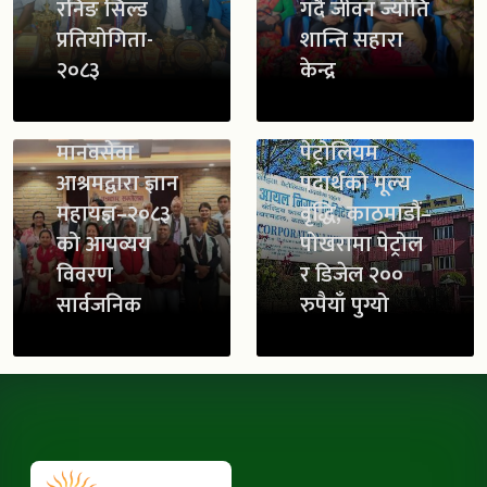
रनिङ सिल्ड
गर्दै जीवन ज्योति
प्रतियोगिता-
शान्ति सहारा
२०८३
केन्द्र
मानवसेवा
पेट्रोलियम
आश्रमद्वारा ज्ञान
पदार्थको मूल्य
महायज्ञ–२०८३
वृद्धि, काठमाडौं–
को आयव्यय
पोखरामा पेट्रोल
विवरण
र डिजेल २००
सार्वजनिक
रुपैयाँ पुग्यो