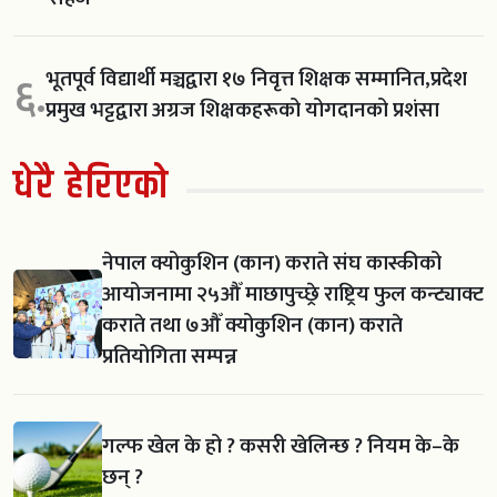
भूतपूर्व विद्यार्थी मञ्चद्वारा १७ निवृत्त शिक्षक सम्मानित,प्रदेश
६.
प्रमुख भट्टद्वारा अग्रज शिक्षकहरूको योगदानको प्रशंसा
धेरै हेरिएको
नेपाल क्योकुशिन (कान) कराते संघ कास्कीको
आयोजनामा २५औँ माछापुच्छ्रे राष्ट्रिय फुल कन्ट्याक्ट
कराते तथा ७औँ क्योकुशिन (कान) कराते
प्रतियोगिता सम्पन्न
गल्फ खेल के हो ? कसरी खेलिन्छ ? नियम के–के
छन् ?