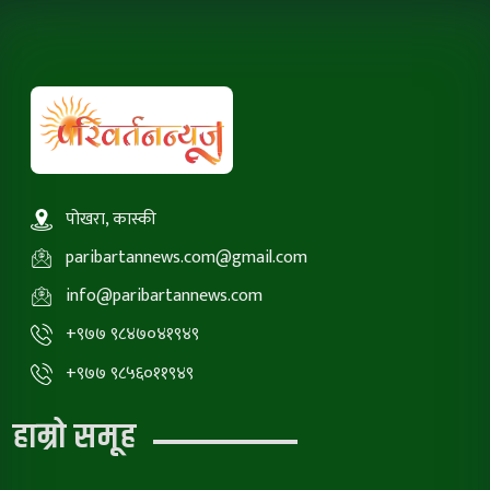
पोखरा, कास्की
paribartannews.com@gmail.com
info@paribartannews.com
+९७७ ९८४७०४१९४९
+९७७ ९८५६०११९४९
हाम्रो समूह