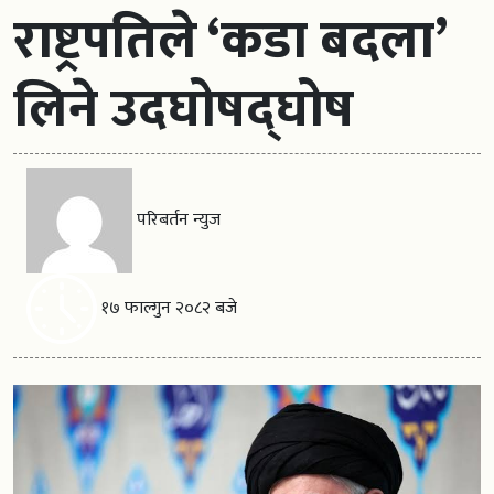
राष्ट्रपतिले ‘कडा बदला’
लिने उदघोषद्घोष
परिबर्तन न्युज
१७ फाल्गुन २०८२ बजे