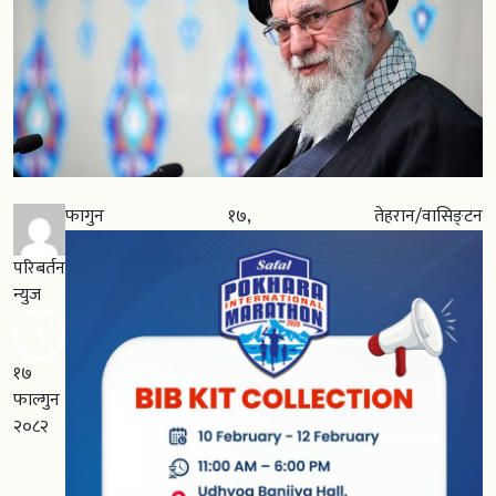
फागुन १७, तेहरान/वासिङ्टन
परिबर्तन
न्युज
१७
फाल्गुन
२०८२