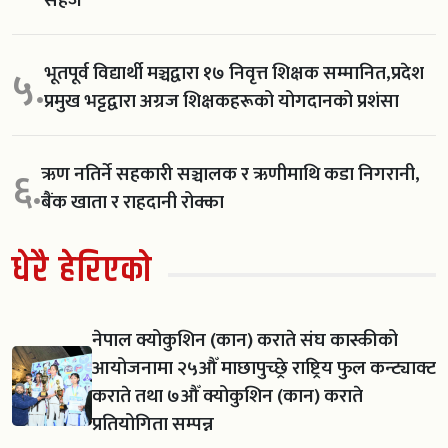
सहज
भूतपूर्व विद्यार्थी मञ्चद्वारा १७ निवृत्त शिक्षक सम्मानित,प्रदेश
५.
प्रमुख भट्टद्वारा अग्रज शिक्षकहरूको योगदानको प्रशंसा
ऋण नतिर्ने सहकारी सञ्चालक र ऋणीमाथि कडा निगरानी,
६.
बैंक खाता र राहदानी रोक्का
धेरै हेरिएको
नेपाल क्योकुशिन (कान) कराते संघ कास्कीको
आयोजनामा २५औँ माछापुच्छ्रे राष्ट्रिय फुल कन्ट्याक्ट
कराते तथा ७औँ क्योकुशिन (कान) कराते
प्रतियोगिता सम्पन्न