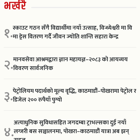
भर्खरै
स्काउट गठन सँगै विद्यार्थीमा नयाँ उत्साह, विन्ध्येश्वरी मा वि
१.
मा ड्रेस वितरण गर्दै जीवन ज्योति शान्ति सहारा केन्द्र
मानवसेवा आश्रमद्वारा ज्ञान महायज्ञ–२०८३ को आयव्यय
२.
विवरण सार्वजनिक
पेट्रोलियम पदार्थको मूल्य वृद्धि, काठमाडौं–पोखरामा पेट्रोल र
३.
डिजेल २०० रुपैयाँ पुग्यो
अत्याधुनिक सुविधासहित जगदम्बा ट्राभल्सका दुई नयाँ
४.
लग्जरी बस सञ्चालनमा, पोखरा–काठमाडौं यात्रा अब झन्