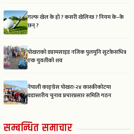
गल्फ खेल के हो ? कसरी खेलिन्छ ? नियम के–के
छन् ?
पोखराको ड्यामसाइड नजिक पुलमुनि सुटकेसभित्र
एक युवतीको शव
नेपाली काङ्ग्रेस पोखरा-२४ कास्कीकोटमा
वडास्तरीय चुनाव प्रचारप्रसार समिति गठन
सम्बन्धित समाचार
स्काउट गठन सँगै