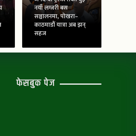
य
नयाँ लग्जरी बस
सञ्चालनमा, पोखरा–
ल
काठमाडौं यात्रा अब झन्
सहज
फेसबुक पेज