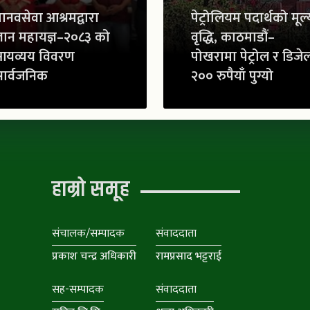
ानवसेवा आश्रमद्वारा
पेट्रोलियम पदार्थको मूल्
्ञान महायज्ञ–२०८३ को
वृद्धि, काठमाडौं–
आयव्यय विवरण
पोखरामा पेट्रोल र डिजे
ार्वजनिक
२०० रुपैयाँ पुग्यो
हाम्रो समूह
संचालक/सम्पादक
संवाददाता
प्रकाश चन्द्र अधिकारी
रामप्रसाद भट्टराई
सह-सम्पादक
संवाददाता