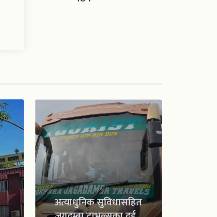
अत्याधुनिक सुविधासहित
जगदम्बा ट्राभल्सका दुई