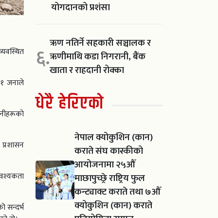
योगदानको प्रशंसा
ऋण नतिर्ने सहकारी सञ्चालक र
६.
्यवस्थित
ऋणीमाथि कडा निगरानी, बैंक
खाता र राहदानी रोक्का
११ जनाले
धेरै हेरिएको
उनीहरूको
नेपाल क्योकुशिन (कान)
 प्रशासन
कराते संघ कास्कीको
आयोजनामा २५औँ
 आवश्यकता
माछापुच्छ्रे राष्ट्रिय फुल
कन्ट्याक्ट कराते तथा ७औँ
क्योकुशिन (कान) कराते
 सन्दर्भ