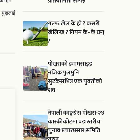
प्रतियोगिता सम्पन्न
एको हो।
ुद्दालाई
गल्फ खेल के हो ? कसरी
खेलिन्छ ? नियम के–के छन्
?
पोखराको ड्यामसाइड
नजिक पुलमुनि
सुटकेसभित्र एक युवतीको
शव
नेपाली काङ्ग्रेस पोखरा-२४
कास्कीकोटमा वडास्तरीय
चुनाव प्रचारप्रसार समिति
गठन