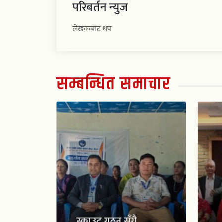
परिबर्तन न्युज
लेखकबाट थप
सम्बन्धित समाचार
स्काउट गठन सँगै