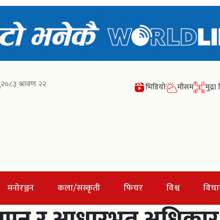
२०८३ श्रावण २२
भिडियो
मौसम
मुद्र
मनोरञ्जन
कला/सस्कृती
फिचर
विश्व
विचा
्थापन र आधारभूत अधिकार 